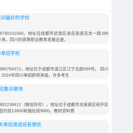
培训最好的学校
780101560，地址在成都市武侯区金花街道花龙一路388
近年来，四川的高等职业教育发展迅速，
24单招学校
80784372，地址位于成都市温江区江宁北路999号。 四川
 2024年四川单招即将来临，许多考生
单招集训基地
882238412（微信同号），地址位于成都市龙泉驿区经开区
签约班13800和强化班9800，教材资料费
天单招速成班有哪些