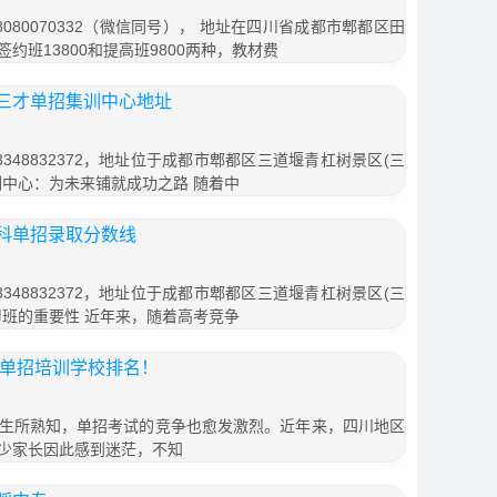
080070332（微信同号）， 地址在四川省成都市郫都区田
签约班13800和提高班9800两种，教材费
三才单招集训中心地址
348832372，地址位于成都市郫都区三道堰青杠树景区(三
集训中心：为未来铺就成功之路 随着中
科单招录取分数线
348832372，地址位于成都市郫都区三道堰青杠树景区(三
补习班的重要性 近年来，随着高考竞争
门单招培训学校排名！
生所熟知，单招考试的竞争也愈发激烈。近年来，四川地区
少家长因此感到迷茫，不知