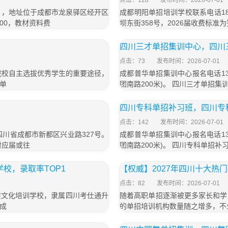
点击：128
发布时间：2026-07-01
号），地址位于成都市龙泉驿区经开区
成都明阳单招培训学校联系电话18
800，教材资料费
坝东街358号，2026届收费标准为
四川三才单招集训中心，四川
点击：73
发布时间：2026-07-01
院校自主选拔优秀学生的重要途径，
成都普华单招集训中心报名电话13
单
团南路200米)。 四川三才单招
四川专科单招补习班，四川专
点击：142
发布时间：2026-07-01
于四川省成都市新都区兴业路327号。
成都普华单招集训中心报名电话13
对应届或往
团南路200米)。 四川专科单招
校，录取率TOP1
【权威】2027年四川十大热
点击：82
发布时间：2026-07-01
质文化培训学校，隶属四川考仕通升
随着高职单招逐渐被更多家长和学
成
的单招培训机构数量随之增多，不