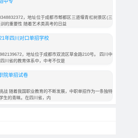
蹈中专
348832372，地址位于成都市郫都区三道堰青杠树景区(三
招集训的重要性 随着艺术类高考的日益
21年四川对口单招学校
82139672，地址位于成都市双流区草金路210号。 四川中
在四川省的教育体系中，中考不仅是
职院单招试卷
挑战 随着我国职业教育的不断发展，中职单招作为一条独特
学生的青睐。在四川省，内