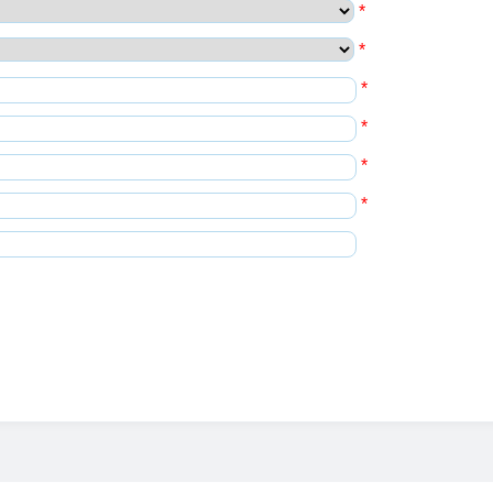
*
*
*
*
*
*