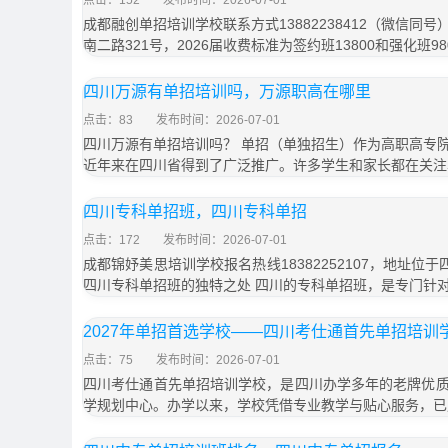
点击：152
发布时间：2026-07-01
成都融创单招培训学校联系方式13882238412（微信同
南二路321号，2026届收费标准为签约班13800和强化班9
四川万源有单招培训吗，万源职高在哪里
点击：83
发布时间：2026-07-01
四川万源有单招培训吗？ 单招（单独招生）作为高职高专
近年来在四川省得到了广泛推广。许多学生和家长都在关注
四川专科单招班，四川专科单招
点击：172
发布时间：2026-07-01
成都锦妤美思培训学校报名热线18382252107，地址位
四川专科单招班的独特之处 四川的专科单招班，是专门针
2027年单招首选学校——四川考仕通首先单招培训学
点击：75
发布时间：2026-07-01
四川考仕通首先单招培训学校，是四川办学多年的老牌优
学规划中心。办学以来，学校凭借专业教学与贴心服务，已