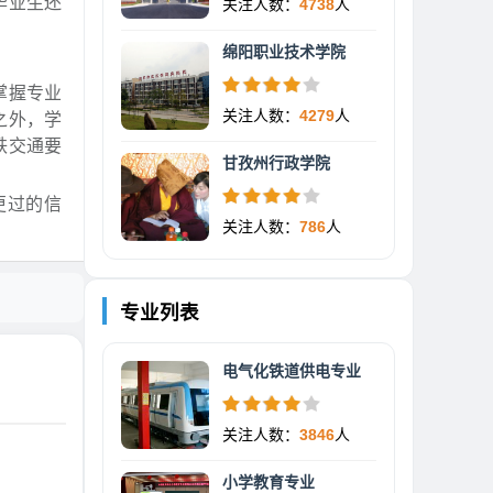
毕业生还
关注人数：
4738
人
绵阳职业技术学院
掌握专业
关注人数：
4279
人
之外，学
铁交通要
甘孜州行政学院
更过的信
关注人数：
786
人
专业列表
电气化铁道供电专业
关注人数：
3846
人
小学教育专业