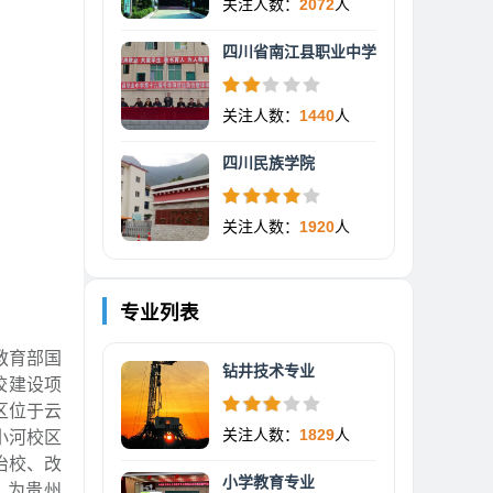
关注人数：
2072
人
四川省南江县职业中学
关注人数：
1440
人
四川民族学院
关注人数：
1920
人
专业列表
教育部国
钻井技术专业
校建设项
区位于云
关注人数：
1829
人
小河校区
治校、改
小学教育专业
，为贵州