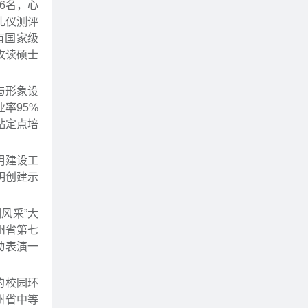
6名，心
礼仪测评
有国家级
攻读硕士
与形象设
率95%
贴定点培
明建设工
明创建示
。
风采”大
州省第七
动表演一
的校园环
州省中等