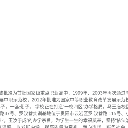
被批准为首批国家级重点职业高中，1999年、2003年再次通过
发展中职示范校，2012年批准为国家中等职业教育改革发展示范
子，一套班 子。 学校正在打造“一校四区”办学格局，马王庙校
37号、罗汉营实训基地位于贵阳市云岩区罗 汉营路 115号、
修业，玉汝于成”的办学宗旨，为学生一生的幸福奠基，坚持“依法
发展思路，以发展内涵，提高质量为牵引，面向市场，服务社会