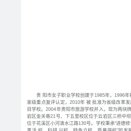
贵 阳市女子职业学校创建于1985年，1996年
家级重点复评认定，2010年 被 批准为省级改革
目学校。2004年贵阳市旅游学校并入，现为两块牌
岩区金关巷21号、下五里校区位于云岩区三桥中坝路
位于花溪区小河清水江路130号。学校秉承“进德
革活 校、科研 兴校、特色立校、质量强校”的