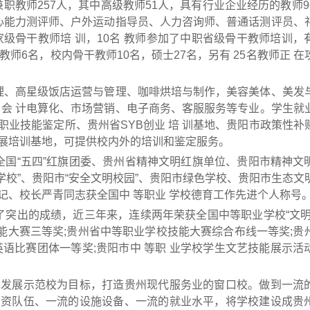
兼职教师257人，其中高级教师51人，具有行业企业经历的教师9
核心能力测评师、户外运动指导员、人力咨询师、普通话测评员、
家级骨干教师培 训，10名 教师参加了中职省级骨干教师培训，
师6名，校内骨干教师10名，硕士27名，另有 25名教师正 在
理、高星级饭店运营与管理、咖啡烘培与制作，美容美体、美发
会 计电算化、市场营销、电子商务、客服服务等专业。学生就业
职业技能鉴定所、贵州省SYB创业 培 训基地、贵阳市政策性补
展培训基地，可提供校内外的培训和鉴定服务。
国“五四”红旗团委、贵州省精神文明红旗单位、贵阳市精神文
学校”、贵阳市“安全文明校园”、贵阳市绿色学校、贵阳市生态文
记、校长严青同志获全国中 等职业 学校德育工作先进个人称号
突出的成绩，近三年来，连续两年荣获全国中等职业学校“文明
技能大赛三等奖;贵州省中等职业学校技能大赛综合布线一等奖;贵
语比赛团体一等奖;贵阳市中 等职 业学校学生文艺技能展示活
展示范校为目标，打造贵州现代服务业的窗口校。做到一流
师资队伍、一流的设施设备、一流的就业水平，将学校建设成贵