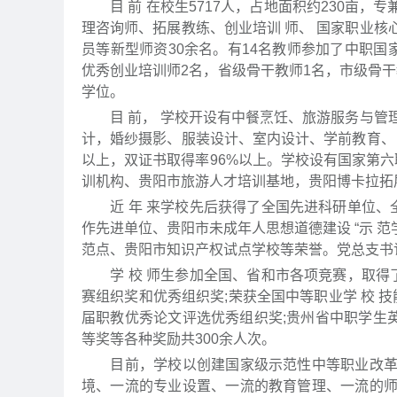
目 前 在校生5717人，占地面积约230亩，专
理咨询师、拓展教练、创业培训 师、 国家职业
员等新型师资30余名。有14名教师参加了中职国
优秀创业培训师2名，省级骨干教师1名，市级骨干教
学位。
目 前， 学校开设有中餐烹饪、旅游服务与管
计，婚纱摄影、服装设计、室内设计、学前教育、 
以上，双证书取得率96%以上。学校设有国家第六
训机构、贵阳市旅游人才培训基地，贵阳博卡拉拓
近 年 来学校先后获得了全国先进科研单位、全
作先进单位、贵阳市未成年人思想道德建设 “示 范
范点、贵阳市知识产权试点学校等荣誉。党总支书
学 校 师生参加全国、省和市各项竞赛，取得了
赛组织奖和优秀组织奖;荣获全国中等职业学 校 
届职教优秀论文评选优秀组织奖;贵州省中职学生英
等奖等各种奖励共300余人次。
目前，学校以创建国家级示范性中等职业改革发
境、一流的专业设置、一流的教育管理、一流的