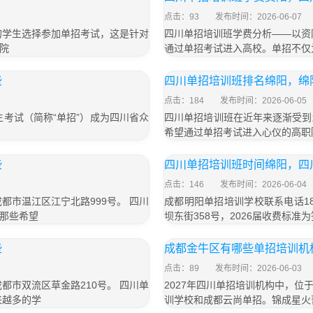
点击：93
发布时间：2026-06-07
的学生选择参加单招考试，这是针对
四川单招培训班学费分析——以资
院
通过单招考试进入高校。单招不仅
些
四川单招培训班排名绵阳，绵
点击：184
发布时间：2026-06-05
考试（简称“单招”）成为四川省众
四川单招培训班在近年来逐渐受到
希望通过单招考试进入心仪的高职
些
四川单招培训班时间绵阳，四
点击：146
发布时间：2026-06-04
成都市温江区江宁北路999号。 四川
成都明阳单招培训学校联系电话18
那些希望
坝东街358号，2026届收费标准为
些
成都金牛区有哪些单招培训机
点击：89
发布时间：2026-06-03
成都市双流区草金路210号。 四川单
2027年四川单招培训机构中，
来越多的学
训学校和成都云尚单招。锦成星火