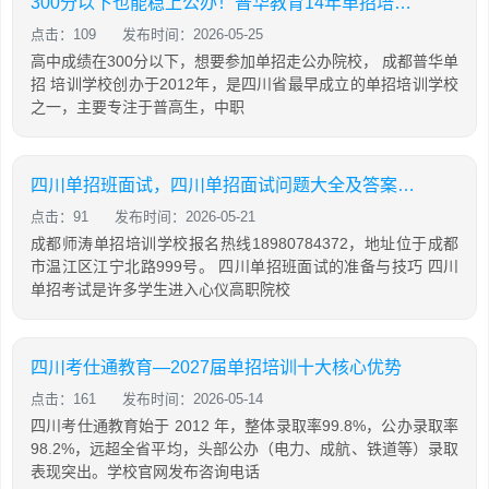
300分以下也能稳上公办！普华教育14年单招培训经验，签约保障公办院校！
点击：109
发布时间：2026-05-25
高中成绩在300分以下，想要参加单招走公办院校， 成都普华单
招 培训学校创办于2012年，是四川省最早成立的单招培训学校
之一，主要专注于普高生，中职
四川单招班面试，四川单招面试问题大全及答案大全
点击：91
发布时间：2026-05-21
成都师涛单招培训学校报名热线18980784372，地址位于成都
市温江区江宁北路999号。 四川单招班面试的准备与技巧 四川
单招考试是许多学生进入心仪高职院校
四川考仕通教育—2027届单招培训十大核心优势
点击：161
发布时间：2026-05-14
四川考仕通教育始于 2012 年，整体录取率99.8%，公办录取率
98.2%，远超全省平均，头部公办（电力、成航、铁道等）录取
表现突出。学校官网发布咨询电话