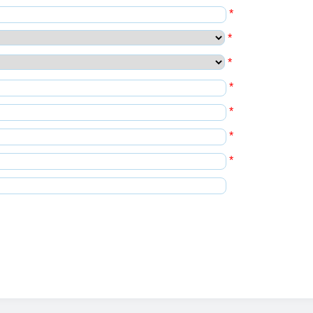
*
*
*
*
*
*
*