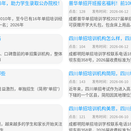
6年，助力学生录取公办院校！
普华单招开班报名福利！前1
点击：128
发布时间：2026-06-12
10年，至今已有16年单招培训经
成都普华单招培训学校2027届单
名；2026年
可获赠开学大礼包，包含床上用品
略
四川单招培训机构怎么样，四
点击：104
发布时间：2026-06-12
大、口碑靠前的单招集训机构，整体
成都明阳单招培训学校联系电话18
薄
坝东街358号，2026届收费标准为
哪些
四川单招培训机构简阳，四川
点击：143
发布时间：2026-06-10
益激烈，单独招生（简称“单招”）
近年来，四川单招考试作为进入高
下辖的一个区县，简阳因其地理位
四川单招培训机构美思，四川
点击：121
发布时间：2026-06-10
烈，越来越多的学生和家长开始关注
成都明阳单招培训学校联系电话18
生
坝东街358号，2026届收费标准为