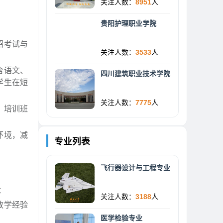
关注人数：
8951
人
贵阳护理职业学院
招考试与
关注人数：
3533
人
含语文、
四川建筑职业技术学院
学生在短
关注人数：
7775
人
。培训班
环境，减
专业列表
飞行器设计与工程专业
：
关注人数：
3188
人
教学经验
医学检验专业