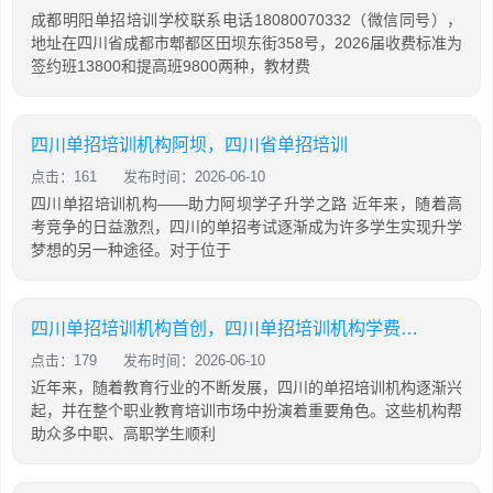
成都明阳单招培训学校联系电话18080070332（微信同号），
地址在四川省成都市郫都区田坝东街358号，2026届收费标准为
签约班13800和提高班9800两种，教材费
四川单招培训机构阿坝，四川省单招培训
点击：161
发布时间：2026-06-10
四川单招培训机构——助力阿坝学子升学之路 近年来，随着高
考竞争的日益激烈，四川的单招考试逐渐成为许多学生实现升学
梦想的另一种途径。对于位于
四川单招培训机构首创，四川单招培训机构学费大概是多少
点击：179
发布时间：2026-06-10
近年来，随着教育行业的不断发展，四川的单招培训机构逐渐兴
起，并在整个职业教育培训市场中扮演着重要角色。这些机构帮
助众多中职、高职学生顺利