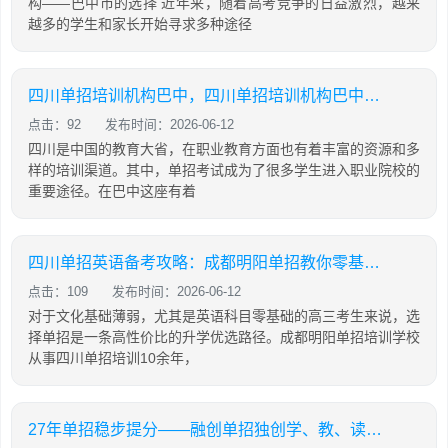
构——巴中市的选择 近年来，随着高考竞争的日益激烈，越来
越多的学生和家长开始寻求多种途径
四川单招培训机构巴中，四川单招培训机构巴中有几家
点击：92
发布时间：2026-06-12
四川是中国的教育大省，在职业教育方面也有着丰富的资源和多
样的培训渠道。其中，单招考试成为了很多学生进入职业院校的
重要途径。在巴中这座有着
四川单招英语备考攻略：成都明阳单招教你零基础也能有效提分
点击：109
发布时间：2026-06-12
对于文化基础薄弱，尤其是英语科目零基础的高三考生来说，选
择单招是一条高性价比的升学优选路径。成都明阳单招培训学校
从事四川单招培训10余年，
27年单招稳步提分——融创单招独创学、教、读、背、练、考六位一体教学模式