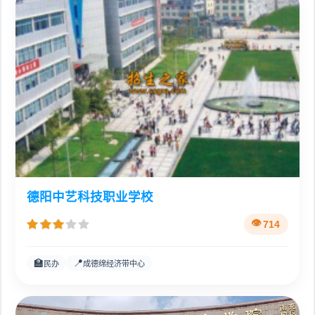
德阳中艺科技职业学校
714
🏫
📍
民办
成德绵经济带中心