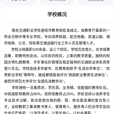
学校概况
南充交通职业学校是经市教育局批准成立，省教育厅备案的一
所全日制中等专业学校。专向培养铁路、航空地勤、高速公路、城
市地铁、公交、轻轨等交通运输行业工作人员及管理人才。
学校占地面积100余亩，设三个校区。学校历史悠久，办学成果
显著，职教特色突出，以优良的校风，上乘的教学质量，独特的校
园文明礼貌教育、半军事化的管理及稳定独特的交通就业体系而享
誉川东北。学校连续多年被市、区教育局授予“先进办学单位”、“优
秀职业学校”等称号，被成都铁路局评为“铁路职业教育先进单位”，
被西华师范大学评为“全国先进教学点”。
学校拥有一支素质好、学历高、业务精、技能强的教师队伍，
中高级职称教师占80%，双师型教师占25%。学校坚持以培养学生
专业技术过硬，政治思想合格的德、智、体全面发展的复合型人
才，全校教职工秉承教书育人、管理育人、服务育人的办学宗旨向
社会庄严承诺：“让学生成才，让家长放心，让社会满意。”