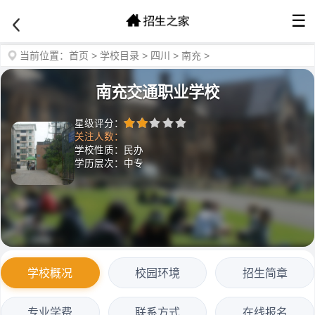
☰
当前位置：
首页
>
学校目录
>
四川
>
南充
>
南充交通职业学校
星级评分：
关注人数：
学校性质：民办
学历层次：中专
学校概况
校园环境
招生简章
专业学费
联系方式
在线报名