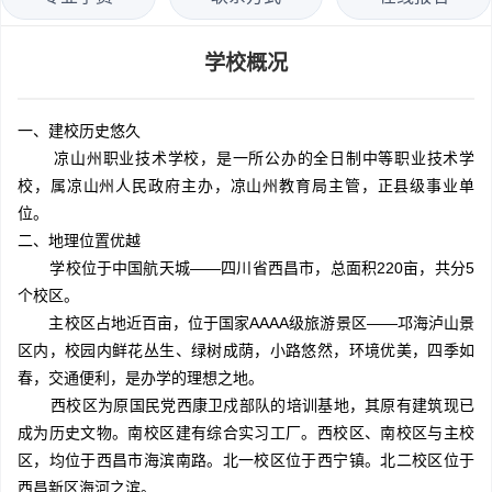
学校概况
一、建校历史悠久
凉山州职业技术学校，是一所公办的全日制中等职业技术学
校，属凉山州人民政府主办，凉山州教育局主管，正县级事业单
位。
二、地理位置优越
学校位于中国航天城——四川省西昌市，总面积220亩，共分5
个校区。
主校区占地近百亩，位于国家AAAA级旅游景区——邛海泸山景
区内，校园内鲜花丛生、绿树成荫，小路悠然，环境优美，四季如
春，交通便利，是办学的理想之地。
西校区为原国民党西康卫戍部队的培训基地，其原有建筑现已
成为历史文物。南校区建有综合实习工厂。西校区、南校区与主校
区，均位于西昌市海滨南路。北一校区位于西宁镇。北二校区位于
西昌新区海河之滨。