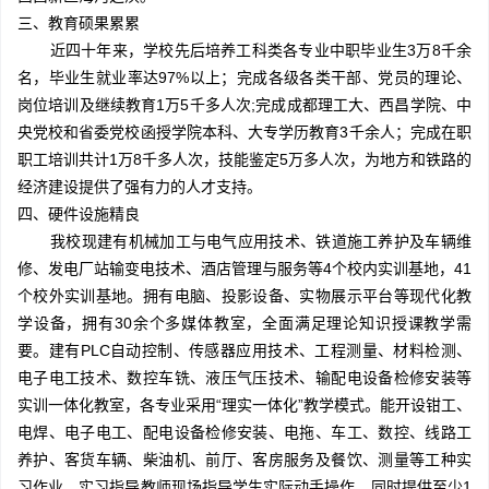
三、教育硕果累累
近四十年来，学校先后培养工科类各专业中职毕业生3万8千余
名，毕业生就业率达97%以上；完成各级各类干部、党员的理论、
岗位培训及继续教育1万5千多人次;完成成都理工大、西昌学院、中
央党校和省委党校函授学院本科、大专学历教育3千余人；完成在职
职工培训共计1万8千多人次，技能鉴定5万多人次，为地方和铁路的
经济建设提供了强有力的人才支持。
四、硬件设施精良
我校现建有机械加工与电气应用技术、铁道施工养护及车辆维
修、发电厂站输变电技术、酒店管理与服务等4个校内实训基地，41
个校外实训基地。拥有电脑、投影设备、实物展示平台等现代化教
学设备，拥有30余个多媒体教室，全面满足理论知识授课教学需
要。建有PLC自动控制、传感器应用技术、工程测量、材料检测、
电子电工技术、数控车铣、液压气压技术、输配电设备检修安装等
实训一体化教室，各专业采用“理实一体化”教学模式。能开设钳工、
电焊、电子电工、配电设备检修安装、电拖、车工、数控、线路工
养护、客货车辆、柴油机、前厅、客房服务及餐饮、测量等工种实
习作业，实习指导教师现场指导学生实际动手操作，同时提供至少1