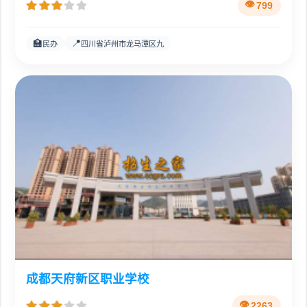
799
🏫
📍
民办
四川省泸州市龙马潭区九
成都天府新区职业学校
2263