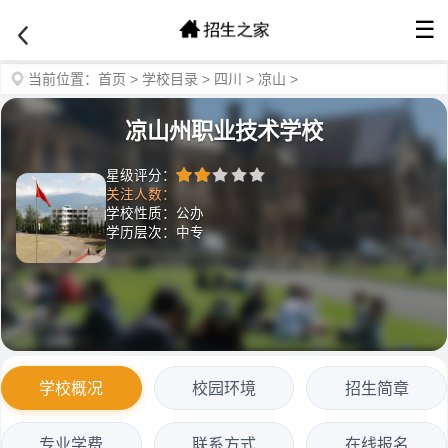
☰
当前位置：
首页
>
学校目录
>
四川
>
凉山
>
凉山州职业技术学校
星级评分：
关注人数：
学校性质：公办
学历层次：中专
学校概况
校园环境
招生简章
专业学费
联系方式
在线报名