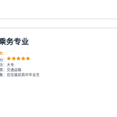
乘务专业
数：
分：
次：大专
类：交通运输
象：应往届初高中毕业生