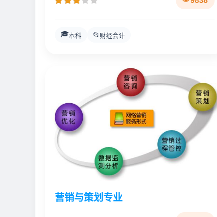
9838
🎓
📂
本科
财经会计
营销与策划专业