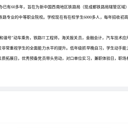
办已有60多年，旨在为新中国西南地区铁路局（现成都铁路局辖管区域
路专业的中等职业院校。学校现在有在校学生6000多人，每年招收初高中
和谐号”动车乘务，铁路IT工程师，海关报关员，金融会计，汽车技术
校非常重视学生的全面能力水平的提升。低年级抓早晚自习，学生动手能
素质拓展日，优秀预备党员带头劳动，对口单位实习，兼职体验日，职场