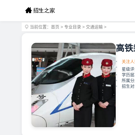
当前位置：
首页
>
专业目录
>
交通运输
>
高铁
关注人
星级评
学历层
所属分
招生对