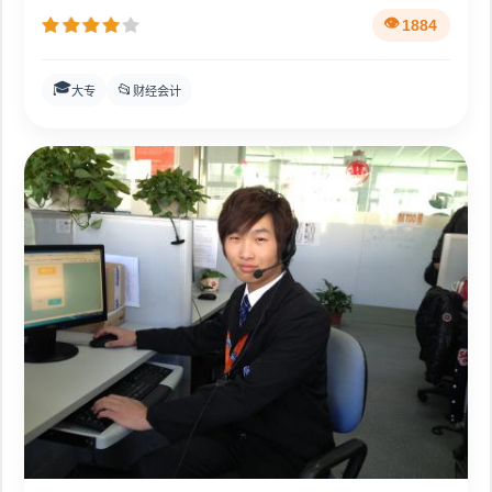
1884
🎓
📂
大专
财经会计