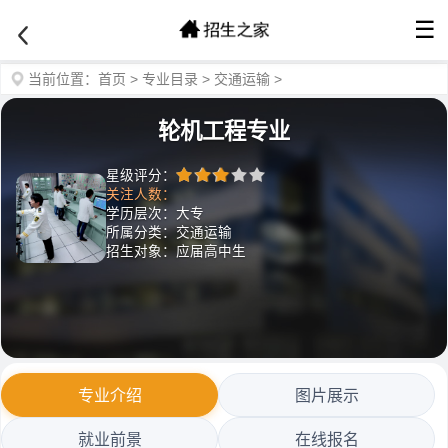
☰
当前位置：
首页
>
专业目录
>
交通运输
>
轮机工程专业
星级评分：
关注人数：
学历层次：大专
所属分类：交通运输
招生对象：应届高中生
专业介绍
图片展示
就业前景
在线报名