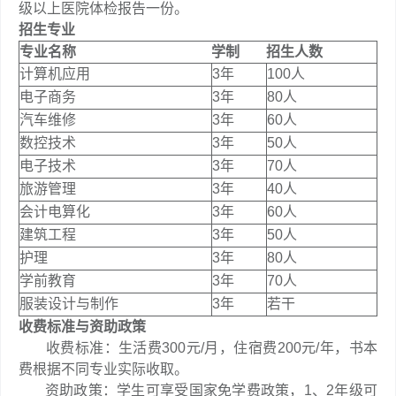
级以上医院体检报告一份。
招生专业
专业名称
学制
招生人数
计算机应用
3年
100人
电子商务
3年
80人
汽车维修
3年
60人
数控技术
3年
50人
电子技术
3年
70人
旅游管理
3年
40人
会计电算化
3年
60人
建筑工程
3年
50人
护理
3年
80人
学前教育
3年
70人
服装设计与制作
3年
若干
收费标准与资助政策
收费标准：生活费300元/月，住宿费200元/年，书本
费根据不同专业实际收取。
资助政策：学生可享受国家免学费政策，1、2年级可