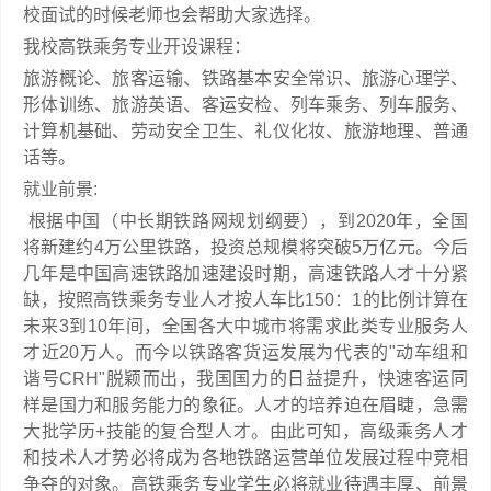
校面试的时候老师也会帮助大家选择。
我校高铁乘务专业开设课程：
旅游概论、旅客运输、铁路基本安全常识、旅游心理学、
形体训练、旅游英语、客运安检、列车乘务、列车服务、
计算机基础、劳动安全卫生、礼仪化妆、旅游地理、普通
话等。
就业前景:
根据中国（中长期铁路网规划纲要），到2020年，全国
将新建约4万公里铁路，投资总规模将突破5万亿元。今后
几年是中国高速铁路加速建设时期，高速铁路人才十分紧
缺，按照高铁乘务专业人才按人车比150：1的比例计算在
未来3到10年间，全国各大中城市将需求此类专业服务人
才近20万人。而今以铁路客货运发展为代表的"动车组和
谐号CRH"脱颖而出，我国国力的日益提升，快速客运同
样是国力和服务能力的象征。人才的培养迫在眉睫，急需
大批学历+技能的复合型人才。由此可知，高级乘务人才
和技术人才势必将成为各地铁路运营单位发展过程中竞相
争夺的对象。高铁乘务专业学生必将就业待遇丰厚、前景