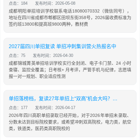
点击：184
发布时间：2026-05-08
成都明阳单招培训学校联系电话18080070332（微信同号），
地址在四川省成都市郫都区田坝东街358号，2026届收费标准为
签约班13800和提高班9800两种，教材费
2027届四川单招复读 单招冲刺集训营火热报名中
点击：75
发布时间：2026-04-30
成都锦城菁英单招培训学校实行全封闭、电子卡门禁、24 小时
查寝、监控全覆盖；日考核+ 月考评，严管手机与纪律，志愿填
报一对一规划、职业适应性测
单招落榜档，复读27年单招上“双高”机会大吗？成都单招培训机构推荐
点击：177
发布时间：2026-04-17
2026年四川高职单招录取已经开始，对于2026年单招未录取、
分数未达到目标院校要求，或希望冲刺双高院校，电力类，航空
类，铁道类，医药类高职院校的