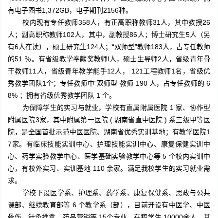
有电子图书1,372GB，电子期刊2156种。
校内现有专任教师358人，有正高职称教师31人，其中教授26
人；副高职称教师102人，其中，副教授86人；博士研究生5人（另
有6人在读），硕士研究生124人；“双师型”教师183人，占专任教师
的51 ％。有省级教学奉献奖教师l人，硕士生导师2人，省级青年骨
干教师11人，省级青年教学能手12人， 121工程教师1名，省级优
秀教学团队1个；专任教师中“双师型”教师 190 人，占专任教师的 6
8% ；拥有省级优秀教学团队 1 个。
为保障学生的实习与就业，学校有直属附属医院 1 家、协作型
附属医院3家，其中附属第一医院 ( 湖南省直中医院 ) 系三级甲等医
院，是全国首批示范中医医院、湖南省优秀实训基地；有教学医院1
7家。有临床技能实训中心、护理技能实训中心、康复保健实训中
心、药学实验教学中心、医学基础实验教学中心等 5 个校内实训中
心，有校外实习、实训基地 110 余家。满足我校学生的实习就业需
求。
学校下设医学系、护理系、药学系、康复保健系、思政与公共
课部、继续教育部等 6 个教学系（部），目前开设有中医学、中医
骨伤、针灸推拿、药品营销等 15个专业。在籍学生 10000余人，其