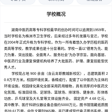
学校概况
湖南中医药高等专科学校最早的创办时间可以追溯到1959年，
当时学校名为株洲市卫生学校，后来经过多年的发展与变迁，学校
在2004年正式升格为专科学校。作为一所有着悠久办学历程的医药
类高等学校，教学成果也是十分显著的。学校一直以“德育为先、能
力为重、突出技能、全面育人、服务社会”为办学宗旨，面向基层、
中医药行业及康复保健机构培养了大批医药、护理、康复技能型优
秀人才。
学校现占地 900 余亩（含云龙职教城新校区），总建筑面积 2
0.8万平方米。校园环境优美，香樟成行，配套了以中医药为主体的
环境设施，校园绿化美化全部采用药用植物，具有浓厚的中医药文
化氛围。标准田径场、足球场、篮球场、排球场、健身房、形体练
功房、乒乓球室及大礼堂等文体设施齐全。 固定资产 4.68 亿元，
其中教学、医疗科研仪器设备总值约5000万元，图书馆馆藏纸质图
书39.61万册，中外文期刊965种，并已建成现代电子图书系统，拥