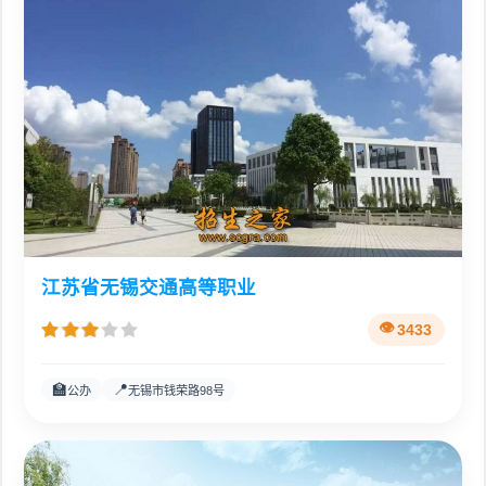
江苏省无锡交通高等职业
3433
🏫
📍
公办
无锡市钱荣路98号