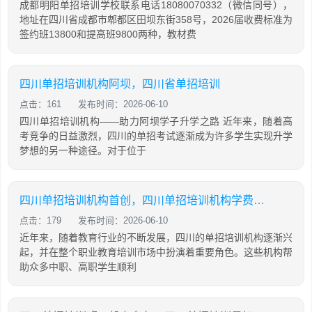
成都明阳单招培训学校联系电话18080070332（微信同号），
地址在四川省成都市郫都区田坝东街358号，2026届收费标准为
签约班13800和提高班9800两种，教材费
四川单招培训机构阿坝，四川省单招培训
点击：161
发布时间：2026-06-10
四川单招培训机构——助力阿坝学子升学之路 近年来，随着高
考竞争的日益激烈，四川的单招考试逐渐成为许多学生实现升学
梦想的另一种途径。对于位于
四川单招培训机构首创，四川单招培训机构学费大概是多少
点击：179
发布时间：2026-06-10
近年来，随着教育行业的不断发展，四川的单招培训机构逐渐兴
起，并在整个职业教育培训市场中扮演着重要角色。这些机构帮
助众多中职、高职学生顺利