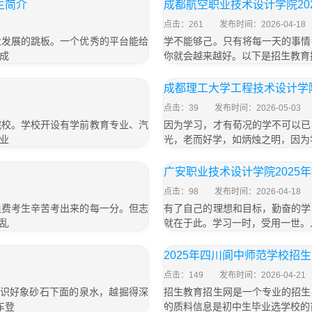
生简介
成都航空职业技术设计学院20
点击：261
发布时间：2026-04-18
业发展的跳板。一个优秀的平台能给
学不能够己。只有将每一天的事情
成
你就会越来越好。以下是招生教育
成都理工大学工程技术设计学院
点击：39
发布时间：2026-05-03
院校。学校开设有学前教育专业、汽
因为学习，才有荀况的学不可以已
业
光，老而好学，如炳烛之明，因为
广安职业技术设计学院2025
点击：98
发布时间：2026-04-18
浪费考生辛苦考出来的每一分。但志
有了自己的理想和目标，勤奋的学
乱
就在于此。学习一时，受用一世。
2025年四川阆中师范学校招
点击：149
发布时间：2026-04-21
知识好象砂石下面的泉水，越掘得深
招生教育招生网是一个专业的招生
车登
的质料信息是初中生毕业选学校的