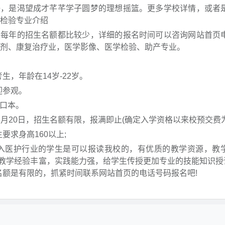
好，是渴望成才芊芊学子圆梦的理想摇篮。更多学校详情，或者
学检验专业介绍
年的招生名额都比较少，详细的报名时间可以咨询网站首页
药剂、康复治疗业，医学影像、医学检验、助产专业。
，年龄在14岁-22岁。
迎参观。
口本。
年3月20日，招生名额有限，报满即止(确定入学资格以来校预交费
求身高160以上;
入医护行业的学生是可以报读我校的，有优质的教学资源，教
教学经验丰富，实践能力强，给学生传授更加专业的技能知识授课
名额是有限的，抓紧时间联系网站首页的电话号码报名吧!