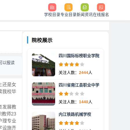
学校目录
专业目录
新闻资讯
在线报名
院校展示
四川国际标榜职业学院
可以报读
关注人数：
2444
人
生还是女
四川省南江县职业中学
读我校毕
关注人数：
1440
人
资发展教
教师23
内江铁路机械学校
护理专业
学设施齐