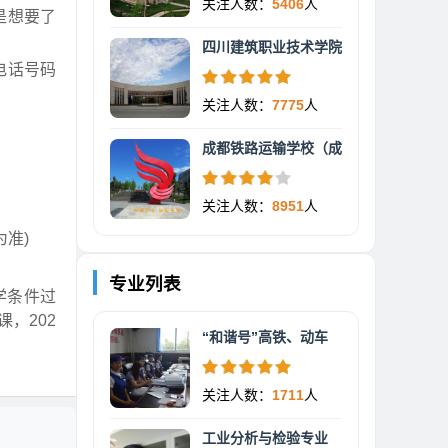
关注人数：
5406
人
是想要了
四川建筑职业技术学院
电话号码
关注人数：
7775
人
成都铁路运输学校（成
关注人数：
8951
人
为准)
专业列表
学条件过
，202
“和谐号”高铁、动车
关注人数：
1711
人
工业分析与检验专业