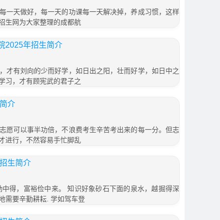
每一天做好，每一天的功课每一天解决掉，养成习惯，这样
招生网为大家整理的成都航
2025年招生简介
，才有刘向的少而好学，如日出之阳，壮而好学，如日中之
学习，才有顾宪武的君子之
生简介
志愿可以事半功倍，不浪费考生辛苦考出来的每一分。但志
才进行，不然容易手忙脚乱
年招生简介
勤中得，富裕俭中来。 知识好象砂石下面的泉水，越掘得深
需要辛勤耕耘. 学如驾车登