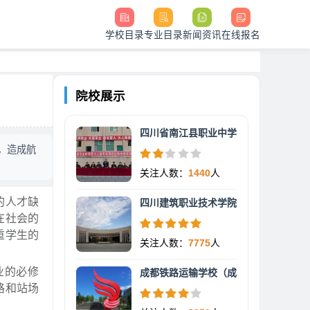
学校目录
专业目录
新闻资讯
在线报名
院校展示
四川省南江县职业中学
，造成航
关注人数：
1440
人
的人才缺
四川建筑职业技术学院
在社会的
重学生的
关注人数：
7775
人
业的必修
成都铁路运输学校（成
路和站场