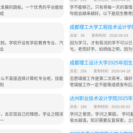
点击：261
发布时间：2026-04-18
业发展的跳板。一个优秀的平台能给
学不能够己。只有将每一天的事情
成
你就会越来越好。以下是招生教育
成都理工大学工程技术设计学院
点击：39
发布时间：2026-05-03
院校。学校开设有学前教育专业、汽
因为学习，才有荀况的学不可以已
业
光，老而好学，如炳烛之明，因为
成都理工设计大学2025年招
点击：256
发布时间：2026-04-18
什么不直接选择计算机专业呢，技能
志愿填报工作是第二次高考，填好
阳
愿填报工作一定不能等成绩发布后
达州职业技术设计学院2025
点击：166
发布时间：2026-05-02
习，去实现自己的理想。学业之精深
学问之根苦，学问之果甜。 学问
一
泉水越清。知识需要反复探索，土地