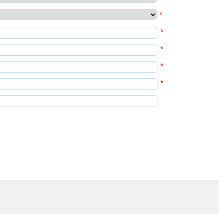
*
*
*
*
*