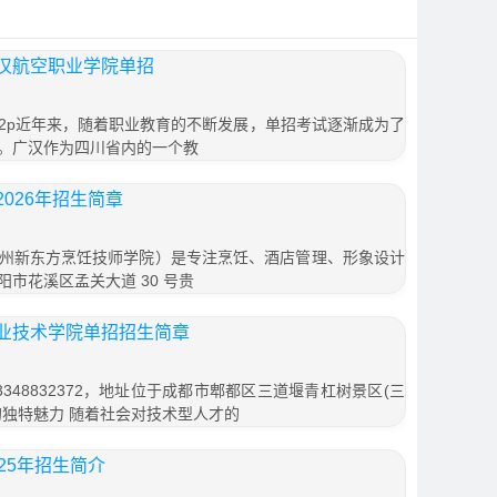
汉航空职业学院单招
h2p近年来，随着职业教育的不断发展，单招考试逐渐成为了
。广汉作为四川省内的一个教
026年招生简章
州新东方烹饪技师学院）是专注烹饪、酒店管理、形象设计
市花溪区孟关大道 30 号贵
业技术学院单招招生简章
348832372，地址位于成都市郫都区三道堰青杠树景区(三
班的独特魅力 随着社会对技术型人才的
25年招生简介