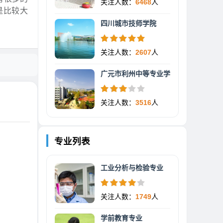
关注人数：
6468
人
是比较大
四川城市技师学院
关注人数：
2607
人
广元市利州中等专业学
关注人数：
3516
人
专业列表
工业分析与检验专业
关注人数：
1749
人
学前教育专业