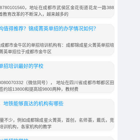
780101560，地址在成都市武侯区金花街道花龙一路388
随着教育改革的不断深入，越来越多的
构值得推荐？锦成菁英单招的办学情况如何？
位于成都市金牛区的单招培训机构有：成都锦成星火菁英单招培
菁英单招位于成都市金牛区
单招培训最好的学校
080070332（微信同号）， 地址在四川省成都市郫都区田
签约班13800和提高班9800两种，教材费
，地铁能够直达的机构有哪些
量不少，例如成都锦成星火菁英，首创，名师荟，戴氏，竞
培训机构，各家机构的教学