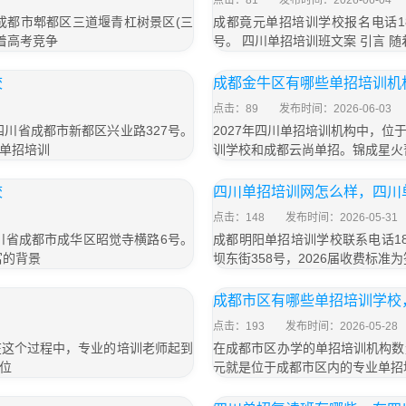
点击：81
发布时间：2026-06-04
于成都市郫都区三道堰青杠树景区(三
成都竟元单招培训学校报名电话18
随着高考竞争
号。 四川单招培训班文案 引言 
校
成都金牛区有哪些单招培训机
点击：89
发布时间：2026-06-03
于四川省成都市新都区兴业路327号。
2027年四川单招培训机构中，
单招培训
训学校和成都云尚单招。锦成星火
校
四川单招培训网怎么样，四川
点击：148
发布时间：2026-05-31
四川省成都市成华区昭觉寺横路6号。
成都明阳单招培训学校联系电话18
富的背景
坝东街358号，2026届收费标准为
成都市区有哪些单招培训学校
点击：193
发布时间：2026-05-28
在这个过程中，专业的培训老师起到
在成都市区办学的单招培训机构数
位
元就是位于成都市区内的专业单招