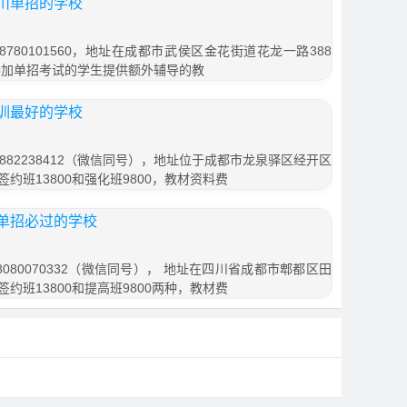
川单招的学校
780101560，地址在成都市武侯区金花街道花龙一路388
参加单招考试的学生提供额外辅导的教
训最好的学校
882238412（微信同号），地址位于成都市龙泉驿区经开区
签约班13800和强化班9800，教材资料费
单招必过的学校
080070332（微信同号）， 地址在四川省成都市郫都区田
签约班13800和提高班9800两种，教材费