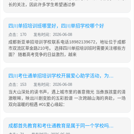
长的关注，因此许多学生希望通过参
四川单招培训班哪里好，四川单招学校哪个好
点击：170
发布时间：2026-06-08
成都新亚单招培训学校联系电话18982139672，地址位于成都
市双流区草金路210号。 选择四川单招培训班时需要关注哪些方
面？ 随着高考竞争的日益激烈，越来
四川考仕通单招培训学校开展爱心助学活动，为彝乡学子捐赠新课桌并带来非遗展演
点击：153
发布时间：2026-06-08
当大山深处的读书声，遇上城市里的善意微光 当彝族孩童的清
澈眼眸，映出川剧变脸的五彩脸谱 一次跨越山海的奔赴，一场
双向温暖的相遇 #01爱心缘起：
成都首先教育和考仕通教育是属于同一个学校吗？两者有什么关系