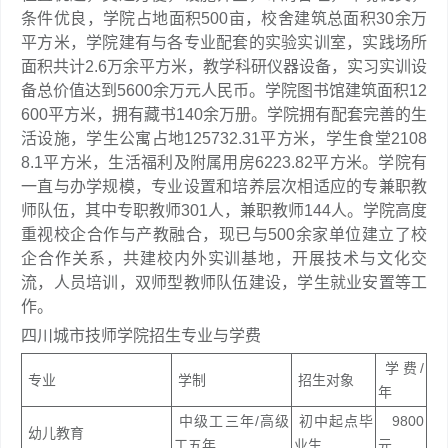
条件优良，学院占地面积500亩，校舍建筑总面积30余万
平方米，学院建有与各专业配套的实验实训室，实践场所
面积共计2.6万余平方米，教学科研仪器设备，实习实训设
备总价值达到5600余万元人民币。学院图书馆建筑面积12
600平方米，拥有藏书140余万册。学院拥有配套完善的生
活设施，学生公寓占地125732.31平方米，学生食堂2108
8.1平方米，生活福利及附属用房6223.82平方米。学院有
一直与办学规模，专业设置和培养层次相适应的专兼职教
师队伍，其中专职教师301人，兼职教师144人。学院高度
重视校企合作与产教融合，现已与500余家单位建立了校
企合作关系，共建校内外实训基地，开展技术与文化交
流，人员培训，双师型教师队伍建设，学生就业安置等工
作。
四川城市技师学院招生专业与学费
学费/
专业
学制
招生对象
年
中级工三年/高级
初中起点毕
9800
幼儿教育
工五年
业生
元