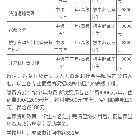
工五年
业生
元
中级工三年/高级
初中起点毕
9800
铁道运输管理
工五年
业生
元
中级工三年/高级
初中起点毕
9800
家政服务
工五年
业生
元
楼宇自动控制设备安装
中级工三年/高级
初中起点毕
9800
与维护
工五年
业生
元
中级工三年/高级
初中起点毕
9800
计算机广告制作
工五年
业生
元
备注：各专业及计划以人力资源和社会保障局的公布为
准，以上各专业根据情况招收高中起点的高级工班。
缴费方式：按学年缴费;所缴费用包含学费9800元/年，住
宿费800-1200元/年、教材费500元/学年、军训服装费120
元、保险费180元。
国家资助政策：学生报名注册完清应缴费用后，按国家当
年资助政策规定享受助学金。
学校地址：成都市红河中路351号