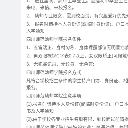
1、 应往届初、高中生毕业生。应届初中毕业生
来电、来信、来校报名。
2、 幼师专业限女，需到校面试，有兴趣爱好优先
3、 报名时请持本人身份证(或临时身份证)、户
入学通知
四川师范幼师学院报名条件
1、五官端正、身材匀称、身体裸露部位无明显疤痕
2、男双眼裸视C字表0.7以上，女双眼矫正(可佩戴框
3、无犯罪记录，无纹身，无色盲;
四川师范幼师学院报名方式
凡符合学校招生条件的学生持户口簿、身份证、2
报名。
四川师范幼师学院注意事项
(1).报名时请持本人身份证(或临时身份证)、
书及入学通知
(2).由于学校各专业招生名额有限，到校面试前
四川师范幼师学院比较好的专业：双语幼师、舞