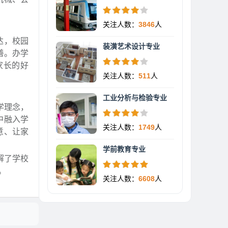
关注人数：
3846
人
达，校园
装潢艺术设计专业
善。办学
家长的好
关注人数：
511
人
工业分析与检验专业
学理念，
中融入学
关注人数：
1749
人
意、让家
学前教育专业
解了学校
。
关注人数：
6608
人