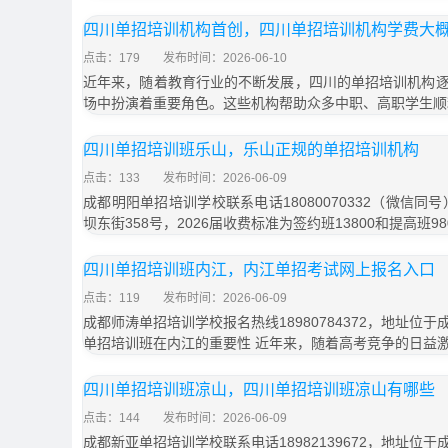
四川单招培训机构首创，四川单招培训机构学费大
点击：179
发布时间：2026-06-10
近年来，随着教育行业的不断发展，四川的单招培训机构
场中扮演着重要角色。这些机构帮助众多中职、高职学生顺
四川单招培训班乐山，乐山正规的单招培训机构
点击：133
发布时间：2026-06-09
成都明阳单招培训学校联系电话18080070332（微信同
坝东街358号，2026届收费标准为签约班13800和提高班9
四川单招培训班内江，内江单招考试网上报名入口
点击：119
发布时间：2026-06-09
成都师涛单招培训学校报名热线18980784372，地址位于
单招培训班在内江的重要性 近年来，随着高考竞争的日益
四川单招培训班凉山，四川单招培训班凉山有哪些
点击：144
发布时间：2026-06-09
成都新亚单招培训学校联系电话18982139672，地址位于