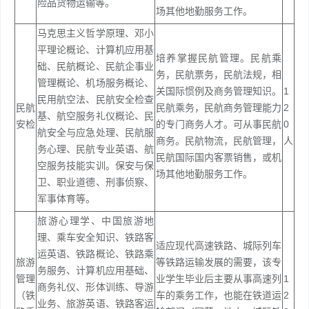
险品货物运输等。
场其他地勤服务工作。
马克思主义哲学原理、邓小
平理论概论、计算机应用基
培养掌握民航管理。民航乘
础、民航概论、民航企事业
务，民航票务，民航法规，相
管理概论、机场服务概论、
关国际惯例及商务管理知识。
1
民用航空法、民航安全检查
民航
民航乘务，民航商务管理能力
2
基、航空服务礼仪概论、民
安检
的专门商务人才。可从事民航
0
航安全与应急处理、民航服
商务。民航物流，民航管理，
人
务心理、民航专业英语、航
民航国际国内客票销售，或机
空服务技能实训。保安与保
场其他地勤服务工作。
卫、职业道德、刑事侦察、
军事体育等。
旅游心理学、中国旅游地
理、乘车安全知识、铁路客
适应现代高速铁路、城际列车
运英语、铁路概论、铁路乘
旅游
等铁路运输发展的需要，该专
务服务、计算机应用基础、
管理
业学生毕业后主要从事高速列
1
商务礼仪、形体训练、导游
（铁
车的乘务工作，也能在铁道运
2
业务、旅游英语、铁路客运