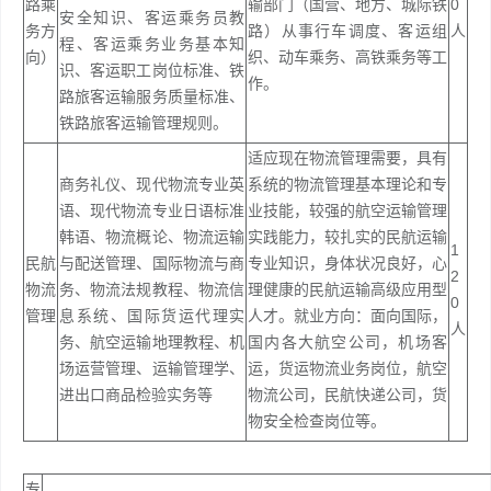
路乘
输部门（国营、地方、城际铁
0
安全知识、客运乘务员教
务方
路）从事行车调度、客运组
人
程、客运乘务业务基本知
向）
织、动车乘务、高铁乘务等工
识、客运职工岗位标准、铁
作。
路旅客运输服务质量标准、
铁路旅客运输管理规则。
适应现在物流管理需要，具有
商务礼仪、现代物流专业英
系统的物流管理基本理论和专
语、现代物流专业日语标准
业技能，较强的航空运输管理
韩语、物流概论、物流运输
实践能力，较扎实的民航运输
1
民航
与配送管理、国际物流与商
专业知识，身体状况良好，心
2
物流
务、物流法规教程、物流信
理健康的民航运输高级应用型
0
管理
息系统、国际货运代理实
人才。就业方向：面向国际，
人
务、航空运输地理教程、机
国内各大航空公司，机场客
场运营管理、运输管理学、
运，货运物流业务岗位，航空
进出口商品检验实务等
物流公司，民航快递公司，货
物安全检查岗位等。
专