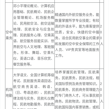
邓小平理论概论、计算机应
用基础、民航概论、民航企
精通国内外航空服务业务，能
业管理概论、机场服务概
数量掌握所学专业技能；有较
论、民用航空法、航空运输
高的外语水平，能为乘客提供
2
地理、民航安全与应急处
空中
优质，安全，快捷的空中服
0
理、民航服务心理、空乘英
乘务
务，适合民用航空事业的需求
0
语、航空服务技能实训、世
和发展的空中安全保障的工作
人
界航空与人文地理、客舱服
人员、VIP贵宾室等地面服务
务。形体、舞蹈、空乘礼
工作。
仪、英语口语、音乐欣赏、
餐饮服务等。
培养掌握民航管理。民航乘
大学语文、全国计算机等级
务，民航票务，民航法规，相
考试、民航服务英语回话、
关国际惯例及商务管理知识。
2
航空商务英语、韩语、
机场
民航乘务，民航商务管理能力
0
（日、粤语选修）、民航法
地勤
的专门商务人才。可从事民航
0
律法规与实务、民航礼仪教
商务。民航物流，民航管理，
人
程、民航地勤服务、民航危
民航国际国内客票销售，或机