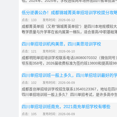
验。2024年、2025年，学校连续两年培养出四川省单招第一
低分逆袭公办！成都锦城菁英单招培训学校提分攻
点击：133
发布时间：2026-06-12
成都菁英单招（又称“锦城菁英单招”）是四川本地规模较
教学质量与升学率在省内属第一梯队，适合普高/中职基础
四川单招培训机构美思，四川美思培训学校
点击：121
发布时间：2026-06-10
成都明阳单招培训学校联系电话18080070332（微信同
坝东街358号，2026届收费标准为签约班13800和提高班9
四川单招培训班一般上多久，四川单招培训最好的
点击：102
发布时间：2026-06-09
成都首创单招培训学校招生联系13540123367，地址在
四川单招培训班一般上多久？ 四川单招考试，是许多高中
四川单招培训班南充，2021南充单招学校有哪些
点击：105
发布时间：2026-06-09