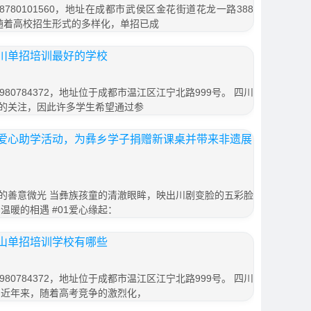
780101560，地址在成都市武侯区金花街道花龙一路388
 随着高校招生形式的多样化，单招已成
川单招培训最好的学校
80784372，地址位于成都市温江区江宁北路999号。 四川
的关注，因此许多学生希望通过参
爱心助学活动，为彝乡学子捐赠新课桌并带来非遗展
的善意微光 当彝族孩童的清澈眼眸，映出川剧变脸的五彩脸
温暖的相遇 #01爱心缘起：
山单招培训学校有哪些
80784372，地址位于成都市温江区江宁北路999号。 四川
 近年来，随着高考竞争的激烈化，