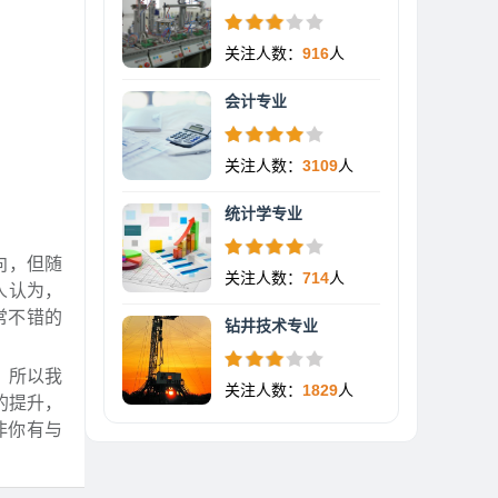
关注人数：
916
人
会计专业
关注人数：
3109
人
统计学专业
向，但随
关注人数：
714
人
人认为，
常不错的
钻井技术专业
，所以我
关注人数：
1829
人
的提升，
非你有与