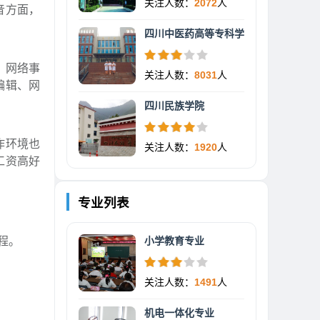
关注人数：
2072
人
音方面，
四川中医药高等专科学
、网络事
关注人数：
8031
人
编辑、网
四川民族学院
作环境也
关注人数：
1920
人
工资高好
专业列表
程。
小学教育专业
关注人数：
1491
人
机电一体化专业