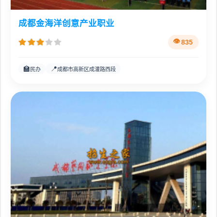
成都金海洋创意产业职业
835
🏫
📍
民办
成都市高新区成灌路西段