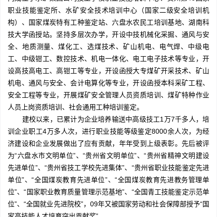
职业技能鉴定所、水矿安全技术培训中心（国家二级安全培训机
构）、国家煤炭特有工种鉴定站、六盘水农民工培训基地、湖南科
技大学函授站。坚持多层次办学，开设中技机械化采掘、通风与安
全、地质测量、煤化工、选煤技术、矿山机电、电气焊、中级电
工、中级钳工、数控技术、机电一体化、电工电子技术等专业，开
设高技高电工、高钳工等专业，开设函授大专煤矿开采技术、矿山
机电、通风与安全、会计电算化等专业，开设函授本科采矿工程、
安全工程等专业，开展煤矿安全管理人员资质培训、煤矿特种作业
人员上岗资质培训、社会通用工种培训鉴定。
建校以来，已累计为企业培养输送中高级技工1万7千多人，培
训企业职工4万多人次，进行职业技能等级鉴定8000余人次，为经
济建设和企业发展做出了应有贡献，年年受到上级表彰。先后被评
为“六盘水市文明单位”、“贵州省文明单位”、“贵州省精神文明建设
先进单位”、“贵州省技工学校先进集体”、“贵州省职业技能鉴定先进
单位”、“全国煤炭教育先进单位”、“全国煤炭教育先进教务管理单
位”、“国家职业教育质量管理示范基地”、“全国青工技能鉴定示范单
位”、“全国就业先进院校”，09年又被国家劳动和社会保障部授予“国
家高技能人才培育突出贡献奖”。