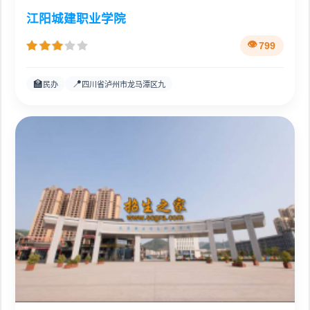
江阳城建职业学院
799
🏫
📍
民办
四川省泸州市龙马潭区九