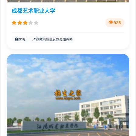
成都艺术职业大学
925
🏫
📍
民办
成都市新津县花源镇白云