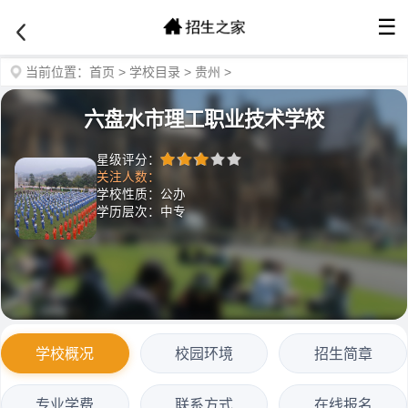
☰
当前位置：
首页
>
学校目录
>
贵州
>
六盘水市理工职业技术学校
星级评分：
关注人数：
学校性质：公办
学历层次：中专
学校概况
校园环境
招生简章
专业学费
联系方式
在线报名