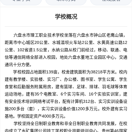
学校概况
六盘水市理工职业技术学校坐落在六盘水市钟山区老鹰山镇，
距离市中心城区20公里、水城滥坝火车站2公里、水黄高速公路12
公里、102省道1.5公里，水纳公路从校门前经过，移动、联通、电
信等通信网络全部进入校园，地处六盘水董地工业园区中心，交通
通讯十分方便。
学校校园占地面积139亩，校舍建筑面积为38218平方米。校内
建有教学楼、实验楼、实习厂、办公楼、图书室、学生公寓、学生
食堂和后勤服务附属用房，建有篮球、足球、排球、羽毛球等体育
运动场地，建有35个电教室、6个实习车间、16个实验实训室，建
有安全技术培训网络考试平台，配有计算机312台、实习实训设备设
施200多台（套），实习实训设备价值1200多万元。校外建有实习
基地。学校固定资产4000多万元。
学校坚持全日制职业教育和非全日制职业教育共同发展，在校
内成立了水矿集团公司技工学校职业技能培训中心、贵州第46国家