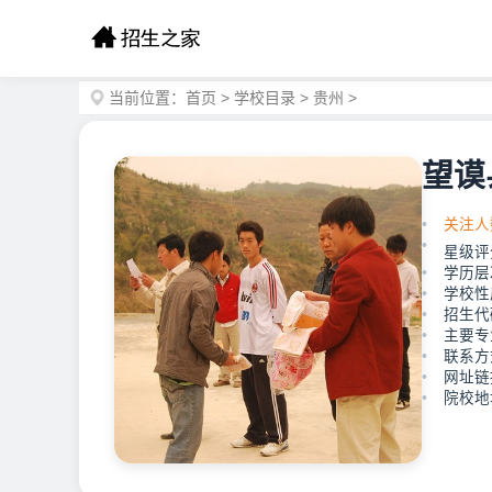
当前位置：
首页
>
学校目录
>
贵州
>
望谟
关注人
星级评
学历层
学校性
招生代码
主要专
联系方式
网址链接：
院校地