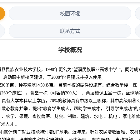
校园环境
联系方式
学校概况
民族农业技术学校，1990年更名为“望谟民族职业高级中学 ”，同时成
元，启动职中新校区建设，于2008年4月建成并投入使用。
0多亩，种养殖基地50多亩。目前学校的硬件设施有：综合教学楼一栋（
60个床位），食堂一栋（可容纳200人） 、两层楼保卫室一栋，篮球场
师具有大学本科以上学历，70%的教师具有中级以上职称，其中高级职称3人
爱心教育并举，提出“教育学生成人，帮助学生成才， 引导学生成功”
、农学、果蔬、畜牧兽医、财会、制糖、建筑、水电 、机电 、家电维修
术人才 。
 “ 雨露计划 ”“就业技能特别培训”基地。近年来，针对农民增收困难、
的培训，培训的内容有家电维修 、酒店管理 、餐饮服务 、电动缝纫 