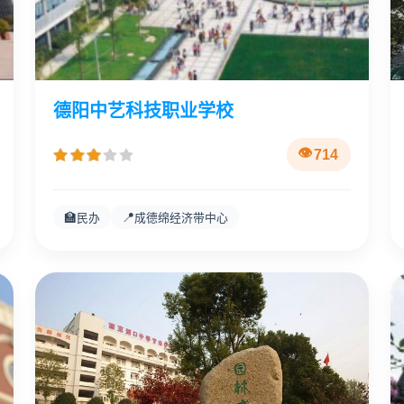
德阳中艺科技职业学校
714
🏫
📍
民办
成德绵经济带中心