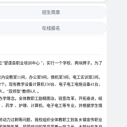
招生简章
在线报名
立“望谟县职业培训中心 ”，实行一个学校、两块牌子。为了
内设教室11间，办公室9间，微机室3间，电工实训室2间，
2个。现有教学设备计算机150台、电子电工电拖设备41台，
，“双师型”教师6人 。
的办学理念。全体教职工励精图治，锐意改革，开拓奋进，结
 、药学 、护理、计算机、电子电工等专业，并根据学生情
农村劳动力过剩等问题，我校组织全体教职工到各乡镇宣传职业
、家政服务等。接受培训的学员凭着一技之长，大部分在各自