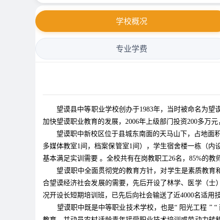
学校概况
专业学费
望谟县中等职业学校创办于1983年，当时被命名为望谟县
加快望谟职业教育的发展，2006年上级部门投资200多万
望谟职中新校区位于县城东南面的天马山下，占地面积3
多媒体教室1间，档案保管室1间），学生宿舍楼一栋（内设2
基本满足实训需要 。全校共有在岗教职工26名，85%的教
望谟职中全面贯彻党的教育方针，对学生是素质教育和
合望谟经济社会发展的需要，先后开设了林学、医学（士）
况开设长短期培训班，已先后向社会输送了近4000名适用技
望谟职中既是中等职业技术学校，也是“ 阳光工程 ”
教育，并动员农村适龄青年接受职业技术培训或劳动力转移