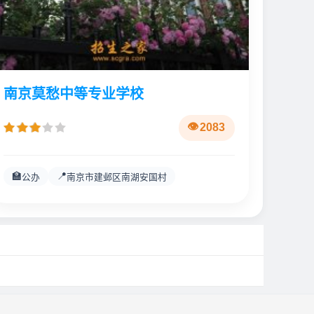
南京莫愁中等专业学校
2083
🏫
📍
公办
南京市建邺区南湖安国村