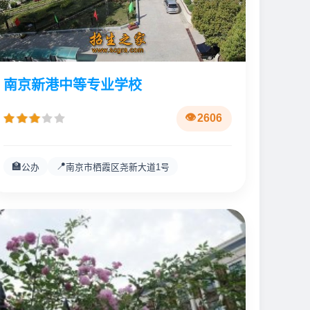
南京新港中等专业学校
2606
🏫
📍
公办
南京市栖霞区尧新大道1号