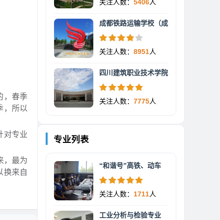
关注人数：
5406
人
成都铁路运输学校（成
关注人数：
8951
人
四川建筑职业技术学院
的，春季
关注人数：
7775
人
季，所以
针对专业
专业列表
来，最为
“和谐号”高铁、动车
以换来自
关注人数：
1711
人
工业分析与检验专业