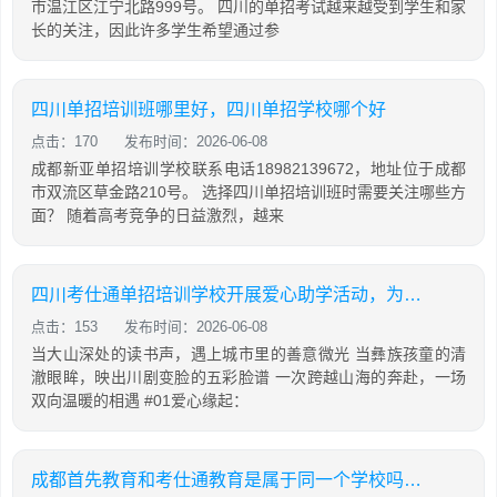
市温江区江宁北路999号。 四川的单招考试越来越受到学生和家
长的关注，因此许多学生希望通过参
四川单招培训班哪里好，四川单招学校哪个好
点击：170
发布时间：2026-06-08
成都新亚单招培训学校联系电话18982139672，地址位于成都
市双流区草金路210号。 选择四川单招培训班时需要关注哪些方
面？ 随着高考竞争的日益激烈，越来
四川考仕通单招培训学校开展爱心助学活动，为彝乡学子捐赠新课桌并带来非遗展演
点击：153
发布时间：2026-06-08
当大山深处的读书声，遇上城市里的善意微光 当彝族孩童的清
澈眼眸，映出川剧变脸的五彩脸谱 一次跨越山海的奔赴，一场
双向温暖的相遇 #01爱心缘起：
成都首先教育和考仕通教育是属于同一个学校吗？两者有什么关系