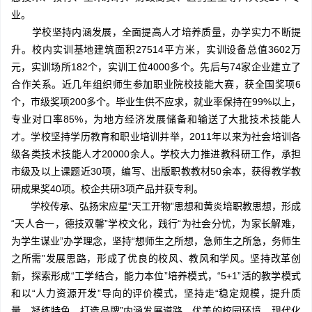
业。
学校坚持内涵发展，全面提高人才培养质量，办学实力不断提
升。校内实训基地建筑面积27514平方米，实训设备总值3602万
元，实训场所182个，实训工位4000多个。先后与74家企业建立了
合作关系。近几年组织师生参加职业院校技能大赛，获全国奖项6
个，市级奖项200多个。毕业生供不应求，就业率保持在99%以上，
专业对口率85%，为地方经济发展储备和输送了大批技术技能人
才。学校坚持学历教育和职业培训并举，2011年以来为社会培训各
级各类技术技能人才20000余人。学校大力推进教科研工作，承担
市级及以上课题近30项，编写、出版职教教材50余本，获得教学教
研成果奖40项。校企共研3项产品并获专利。
学校传承、弘扬宋应星“天工开物”思想和黄炎培职教思想，形成
“天人合一，德技双馨”学校文化，践行“为社会分忧，为家长解难，
为学生谋业”办学理念，坚持“想师生之所想，急师生之所急，务师生
之所需”发展思路，形成了优良的校风、教风和学风。坚持改革创
新，探索形成“工学结合，能力本位”培养模式，“5+1”活的教学模式
和以“人力资源开发”导向的评价模式，坚持走“稳定规模，提升质
量，凝练特色，打造品牌”内涵发展道路。优美的校园环境，现代化