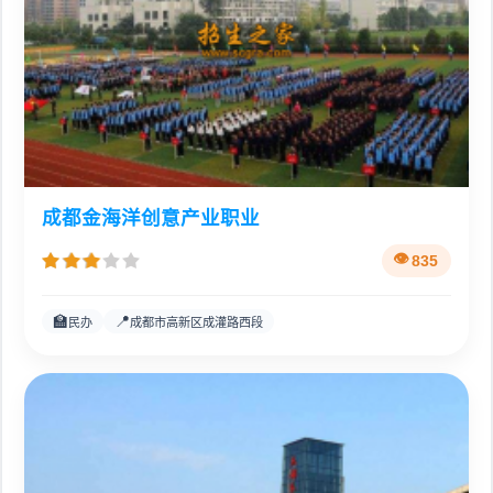
成都金海洋创意产业职业
835
🏫
📍
民办
成都市高新区成灌路西段