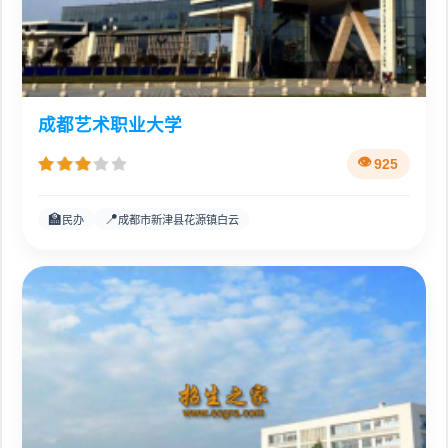
成都艺术职业大学
925
🏫
📍
民办
成都市新津县花源镇白云