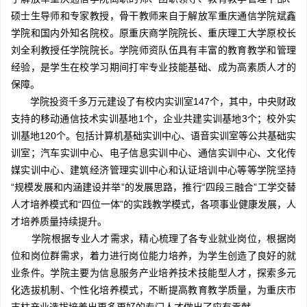
硕士生导师和专家教授，骨干教师来自于解放军重庆通信学院斌鑫
学院和国内外知名院校。原重庆商学院院长、重庆理工大学原校长
刘全利教授任学院院长。学院师资队伍具有丰富的教育教学和管理
经验，是学生在校学习期间打牢专业技能基础、成为高素质人才的
保障。
学院投资千多万元建设了有校内实训室147个，其中，中央财政
支持的移动通信技术实训基地1个，企业共建实训基地3个；校外实
训基地120个。包括计算机基础实训中心、语音实训室等公共基础实
训室；汽车实训中心、电子信息实训中心、通信实训中心、文化传
媒实训中心、建筑经济管理实训中心和认证培训中心等等学院坚持
“规模发展和内涵建设并举”的发展思路，推行“四段三融合”工学交替
人才培养模式和“四位一体”的实践教学模式，各项事业健康发展，人
才培养质量持续提升。
学院根据专业人才需求，精心梳理了各专业就业岗位，根据岗
位和岗位群需求，着力进行岗位能力培养，为学生创造了良好的就
业条件。学院主要为信息服务产业培养技术技能型人才，探索多元
化选拔机制、个性化培养模式，不断提高教育教学质量，为重庆市