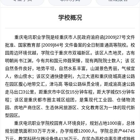
学校概况
重庆电讯职业学院是经重庆市人民政府渝府函[2009]27号文件
批准、国家教育部 [2009]84号 文件备案的全日制普通高等院校。校
园周边环境优越，学院位于重庆市双福新区。该区人杰地灵，古有
明朝尚书江渊，今有共和国元帅聂荣臻，现有两院院士数人；该 区
自然条件良好，地势平坦，自然水系丰富，山湖景色秀丽，气候宜
人，依山傍水；该区交通快捷便利，九江大道和重庆绕城高速公路
在园区腹心地带交汇，津马高 等级公路纵贯全境，距成渝高速公路
走马出口3公里，距重庆市中区仅15分钟车程，距大学城仅5分钟车
程；该区是重庆都市圈主城区组团，是集现代工业园、仓储物流
园、房地产商住区、生态休闲旅游区、文化教育区为一体的现代新
型园区。
重庆电讯职业学院校园育人环境良好，规划占地1000亩，总体
规划建筑面积33万平方米，办学规模12000人。学院总资产44745
万元，教学科研仪器设备值4136万元。在民办高校中率先建成独栋