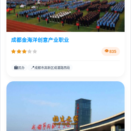
成都金海洋创意产业职业
835
🏫
📍
民办
成都市高新区成灌路西段