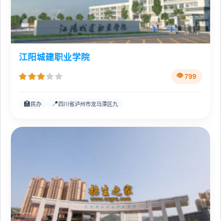
江阳城建职业学院
799
🏫
📍
民办
四川省泸州市龙马潭区九