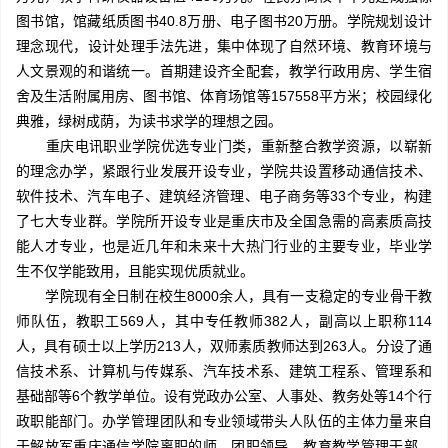
图书馆，馆藏纸质图书40.8万册、电子图书20万册。学院规划设计
理念现代，设计处理手法先进，集中体现了自然环境、教育环境与
人文景观的和谐统一。首期建设齐全配套，教学行政用房、学生宿
舍及生活附属用房、图书馆、体育场馆等157558平方米；校园绿化
典雅，绿树成荫，为读书求学的理想之园。
重庆电讯职业学院优选专业门类，重新整合教学资源，以崭新
的理念办学，紧跟行业发展开设专业，学院共设置移动通信技术、
软件技术、汽车电子、建筑经济管理、电子商务等33个专业，构建
了七大专业群。学院所开设专业是重庆市及全国急需的高素质高技
能人才专业，也是近几年和未来十大热门行业的主要专业，毕业学
生不仅学能致用，且能实现优质就业。
学院现有全日制在校生8000余人，具有一支稳定的专业骨干教
师队伍，教职工569人，其中专任教师382人，副高以上职称114
人，具有硕士以上学历213人，双师素质教师达到263人。分设了通
信技术系、计算机与传媒系、汽车技术系、建筑工程系、管理系和
基础部等6个教学单位。设有党政办公室、人事处、教务处等14个行
政职能部门。办学管理团队和专业领域带头人队伍的主体力量来自
于解放军重庆通信学院离职的师、团职领导、教育教学管理干部、