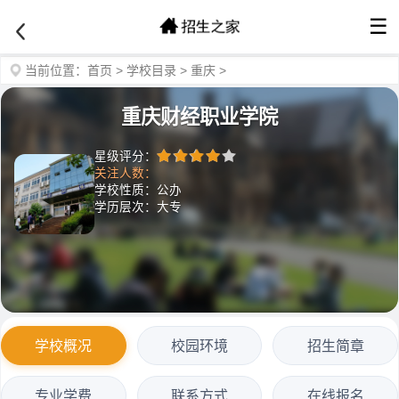
☰
当前位置：
首页
>
学校目录
>
重庆
>
重庆财经职业学院
星级评分：
关注人数：
学校性质：公办
学历层次：大专
学校概况
校园环境
招生简章
专业学费
联系方式
在线报名