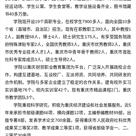
径运动场、学生公寓、学生食堂等，教学设施设备齐全，图书馆藏
书40多万册。
学院现开设19个高职专业，在校学生7900多人，面向全国10多
个省（直辖市、自治区）招生。现有在职教职工393人，其中教授1
2人，副教授58人，博士4人、硕士研究生175人。有享受国务院政
府特殊津贴专家2人，全国优秀教师3人，重庆市优秀教师2人，重庆
市优秀专业技术人才1人，重庆市中青年骨干教师2人，重庆市首批
社科专家库成员3人，硕士生导师2人。
学院以重庆财贸职业教育集团为平台，广泛深入开展政校企合
作，构建互建基地、互设校厂、互派师资、共同培养、共同研发的
合作机制。学院与多家企业建立了稳定的合作关系，建有校外实习
实训基地76个，校内实训室42个。现有重庆市精品课程2门，重庆
市教学团队3个。
学院重视科学研究，积极为重庆经济建设和社会发展服务。近5
年来承担市部级课题66项、横向课题12项，主编参编教材89部，出
版专著8部，发表学术论文700余篇，获得重庆市人民政府社科优秀
成果奖三等奖2项、教学成果三等奖1项，获得省部级学会一、二、
三等奖30余项。