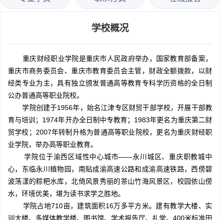
学校概况
重庆财经职业学院是重庆市人民政府举办，国家教育部备案，
重庆市商务委员会、重庆市教育委员会主管，财政全额拨款，以财
经类专业为主，具有独立颁发普通高等教育专科学历资格的全日制
公办普通高等职业院校。
学院创建于1956年，始名江津专区财贸干部学校，开展干部教
育与培训；1974年开办全日制中专教育；1983年更名为重庆第二财
贸学校；2007年转制升格为普通高等职业院校，更名为重庆财经职
业学院，举办高等职业教育。
学院位于渝西区域性中心城市——永川城区、重庆职教城中
心，东临永川植物园，南贴成渝高速公路和成渝高速铁路，西傍碧
波荡漾的粽粑水库，北倚风景秀丽的茶山竹海风景区，校园依山傍
水，环境优美，堪为读书求学之胜地。
学院占地710亩，建筑面积16万多平方米。建有教学大楼、实
训大楼、多媒体教学楼、图书馆、学术报告厅、礼堂、400米标准田