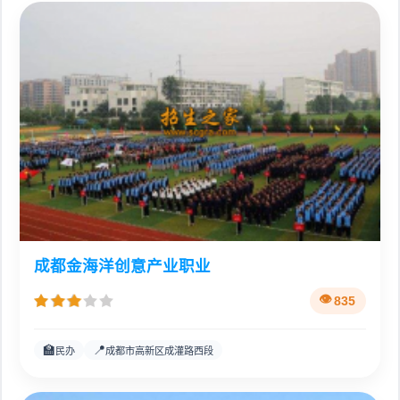
成都金海洋创意产业职业
835
🏫
📍
民办
成都市高新区成灌路西段