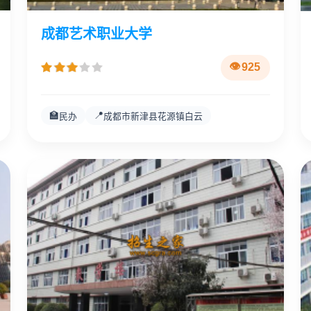
成都艺术职业大学
925
🏫
📍
民办
成都市新津县花源镇白云