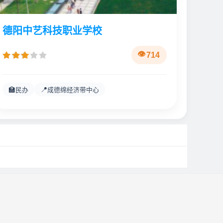
德阳中艺科技职业学校
714
🏫
📍
民办
成德绵经济带中心