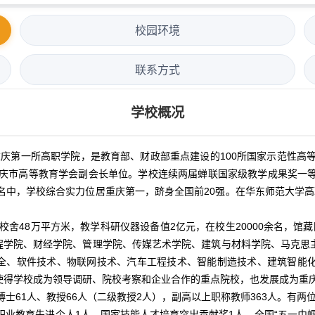
校园环境
联系方式
学校概况
重庆第一所高职学院，是教育部、财政部重点建设的100所国家示范性高
庆市高等教育学会副会长单位。学校连续两届蝉联国家级教学成果奖一等
排名中，学校综合实力位居重庆第一，跻身全国前20强。在华东师范大学高
，校舍48万平方米，教学科研仪器设备值2亿元，在校生20000余名，馆
程学院、财经学院、管理学院、传媒艺术学院、建筑与材料学院、马克思主
全、软件技术、物联网技术、汽车工程技术、智能制造技术、建筑智能化
使得学校成为领导调研、院校考察和企业合作的重点院校，也发展成为重庆
博士61人、教授66人（二级教授2人），副高以上职称教师363人。有
职业教育先进个人1人、国家技能人才培育突出贡献奖1人、全国“五一巾