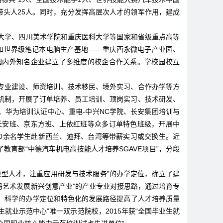
业带头人25人。同时，充分发挥高层次人才的领军作用，建成
大学、四川美术学院和重庆医科大学等国家和省级重点高等
和世界级笔记本电脑生产基地——重庆西永微电子产业园、
国内外知名企业建立了多维度的校企合作关系。学校园校互
专业建设、师资培训、技术移民、境外实习、合作办学等方
机制，开展了订单培养、员工培训、顶岗实习、技术研发、
、华为培训认证中心、重电-中兴NC学院、长安集团培训与
长安班、京东方班、上依红班等众多订单特色班级，开展中
60余名学生赴新西兰、迪拜、台湾等带薪实习或交换生。近
教育部“中德汽车机电高技能人才培养SGAVE项目”，分段
型人才，注重应用研发与技术服务”的办学定位，确立了建
码艺术发展新兴创意产业”的产业专业对接思路，通过培育专
。科学的办学定位和特色化的发展路径提高了人才培养质量
生就业示范中心”唯一双示范院校，2015年获“全国毕业生就