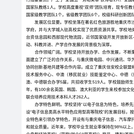
国家队教练1人。学校高度重视“双师”团队培育，现专任教
国家级教学团队1个，省级教学团队6个，校级科研创新团队
发展区位显要。学校坐落在著名红色旅游胜地重庆市
学府，并与大学城入驻高校实现了优质资源共享。学校地
台资信息园和西部现代物流园，近邻国家级开发开放新区
动、科教并进、产学合作发展的背景极为深厚。
合作领域广阔。学校坚持开放办学、合作发展，不断
面建立了广泛的合作关系，与重庆微电园、中兴通讯、华
协同创新基地共建等合作内容。成立了重庆信安校企联盟和
技术服务中心、中澳（移民就业）技能鉴定中心、中德（
澳、中德联合办学5届，共招收学生519人。学校鼓励师
年，有100余名英国、韩国、澳大利亚的学生来校参加文化
联合培养应用技术本科人才262人。
办学特色鲜明。学校坚持“以电子信息为特色，培养
设“电子信息类高水平特色应用型高等院校”的发展目标，
业特色来引领办学特色，开设有与重庆电子信息、汽车摩
和就业质量。近年来，学校毕业生就业率保持在98%以上，2