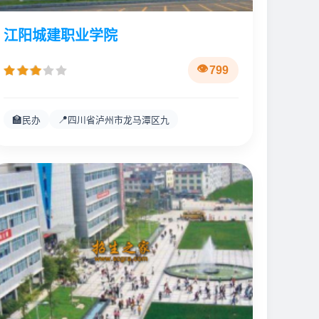
江阳城建职业学院
799
🏫
📍
民办
四川省泸州市龙马潭区九