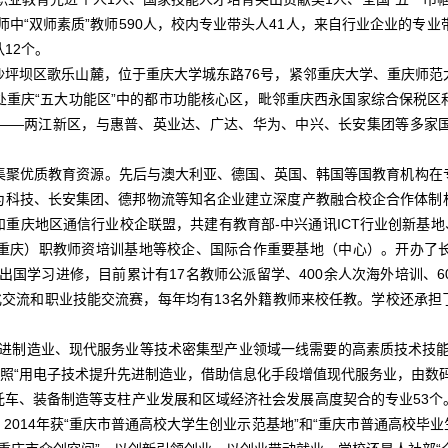
师中“双师素质”教师590人，校内专业带头人41人，来自行业企业的专
12个。
沙坪坝区歌乐山麓，位于重庆大学城东路76号，紧邻重庆大学、重庆师范
处重庆“五大功能区”中的都市功能核心区，毗邻重庆西永国家综合保税区
——两江新区，与惠普、英业达、广达、华为、中兴、长安集团等多家
集聚优质教育资源。先后与澳大利亚、德国、英国、韩国等国教育机构在
为科技、长安集团、德邦物流等知名企业建立深度产教融合校企合作体制
重庆地区通信行业校企联盟，共建有教育部-中兴通讯ICT行业创新基地
重庆）职教师资培训基地等校企、国际合作重要基地（中心）。开办了
生出国学习进修，目前累计有17名教师公派留学、400余人次海外培训、
交流和职业技能交流赛，每年均有13名外籍教师来校任教。学校还承担了
先进制造业、现代服务业等技术密集型产业领域一线需要的高素质技术技能
按照“用电子技术提升先进制造业，借助信息化手段增值现代服务业，由数
托车、装备制造等支柱产业发展和区域经济社会发展高度契合的专业53个
014年获“重庆市普通高校大学生创业示范基地”和“重庆市普通高校毕业