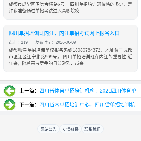
成都市成华区昭觉寺横路6号。 四川单招培训班价格的多少，是
许多准备通过单招考试进入高职院校
四川单招培训班内江，内江单招考试网上报名入口
点击：119
发布时间：2026-06-09
成都师涛单招培训学校报名热线18980784372，地址位于成都
市温江区江宁北路999号。 四川单招培训班在内江的重要性 近
年来，随着高考竞争的日益激烈，越来
上一篇：
四川省体育单招培训机构，2021四川体育单
招报名
下一篇：
四川省内单招培训中心，四川省单招培训机
构
网站公告
友情链接
联系我们