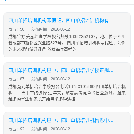
四川单招培训机构寒假班，四川单招培训机构有哪些
点击：56
发布时间：2026-06-12
成都锦妤美思培训学校报名热线18382252107，地址位于四川
省成都市新都区兴业路327号。 四川单招培训机构寒假班：为你
的未来提前做好准备 随着每年高考的
四川单招培训机构巴中，四川单招培训学校正规学校
点击：87
发布时间：2026-06-12
成都竟元单招培训学校报名电话18780101560 四川单招培训机
构——巴中市的选择 近年来，随着高考竞争的日益激烈，越来
越多的学生和家长开始寻求多种途径
四川单招培训机构巴中，四川单招培训机构巴中有几家
点击：92
发布时间：2026-06-12