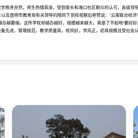
学秩序井然，师生热情高涨，受到家长和海口社区群众的认可，各级领
生以及昆明市教育局有关领导的陪同下到校视察后称赞说：“云南联合经
越办越萎缩。这所学校却越办越好，规模越来越大，真是了不起呀!要好好总
先进，管理规范，教学质量高，校风好，学风正，初具规模且受社会认