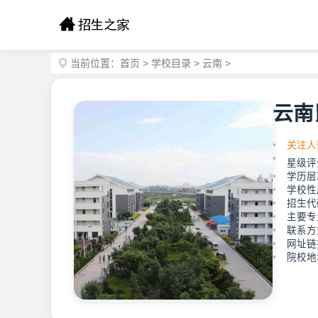
当前位置：
首页
>
学校目录
>
云南
>
云南
关注人
星级评
学历层
学校性
招生代码
主要专
联系方式
网址链接：
院校地