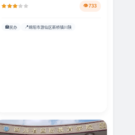
733
🏫
📍
民办
绵阳市游仙区新桥镇川陕