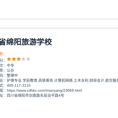
省绵阳旅游学校
数：
分：
次：中专
质：公办
码：整理中
业：护理专业,学前教育,高铁乘务,计算机网络,土木水利,财经会计,航空服
：400-117-3115
https://www.cdhkx.com/mianyang/23069.html
址：四川省绵阳市剑南路东段治平路4号