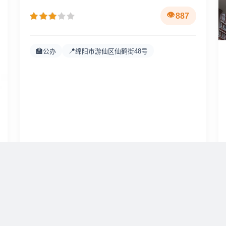
887
🏫
📍
公办
绵阳市游仙区仙鹤街48号