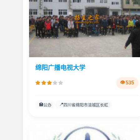
绵阳广播电视大学
535
🏫
📍
公办
四川省绵阳市涪城区长虹