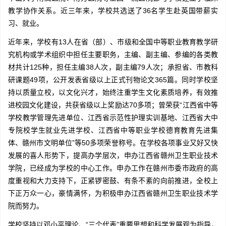
教学协作关系。近三年来，学校共选送了36名学生赴英国带薪实
习、就业。
近年来，学校有13人在省（部）、市级和全国中等职业教育教学研
究机构或学术组织中担任主要职务，主编、副主编、参编的各类教
材共计125种，担任主编38人次，副主编79人次；承担省、市教科
研课题49项，公开发表省级以上正式刊物论文365篇。同时学校坚
持以质量立校，以文化兴才，始终注重学生文化素质培养，有效推
进校园文化建设，共获省级以上奖励达70多项；曾荣获“江西省中等
学校教学管理先进单位、江西省示范性护理实训基地、江西省大中
专院校学生就业先进学校、江西省中等职业学校德育教育先进集
体、赣州市文明单位”等50多项荣誉称号。在学校各项事业又好又快
发展的喜人形势下，提高办学层次，申办江西省赣州卫生职业技术
学院，已经成为学校的中心工作。申办工作在赣州市委市政府的高
度重视和大力支持下，正紧锣密鼓、有条不紊的向前推进，全校上
下正万众一心，豪情满怀，为积极申办江西省赣州卫生职业技术学
院而努力。
学校坚持以邓小平理论、“三个代表”重要思想和科学发展观为指导，