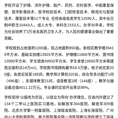
学校开设了护理、涉外护理、助产、药剂、农村医学、中医康复保
健、医学影像技术、医学检验技术、口腔修复技术、眼视光与配镜
技术、康复技术等11个专业, 在校各级各类学生12590人，其中全日
制中职生10443人，成人大专、本科生2153人。办学35年来，学校
为社会培养了3万余名医药卫生人才，为人民的健康事业做出了重要
贡献。
学校规划占地面积1200亩，现占地面积850亩。新校区教学楼3941
9平方米、基础实验楼13925平方米、护理楼11800平方米、图书馆
13990平方米、学生宿舍49932平方米、学生食堂10565平方米等建
筑总面积达18万m2。学校图书馆拥有藏书18.5万册，电子阅览室20
0座。各类实验室185间，教学用计算机320台，综合性多功能厅1间
（496座），多媒体教室21间，语音教室2间（144座），教学仪器
设备总值4011.22万元。专业课的实验开出率达98%。
学校坚持“以服务为宗旨，以就业为导向”办学理念，在省内外建立了
134个二甲以上医院实习基地，如解放军304医院、解放军309医
院、北京大学第一附属医院、上海瑞金医院、上海长海医院、广州
中山大学附属医院、南方医院等全国一流医院都与学校建立了临床