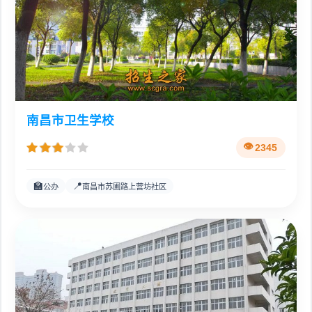
南昌市卫生学校
2345
🏫
📍
公办
南昌市苏圃路上营坊社区