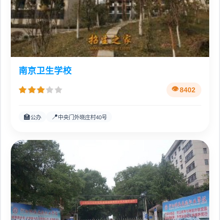
南京卫生学校
8402
🏫
📍
公办
中央门外晓庄村40号