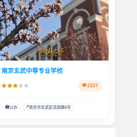
南京玄武中等专业学校
2227
🏫
📍
公办
南京市玄武区花园路6号