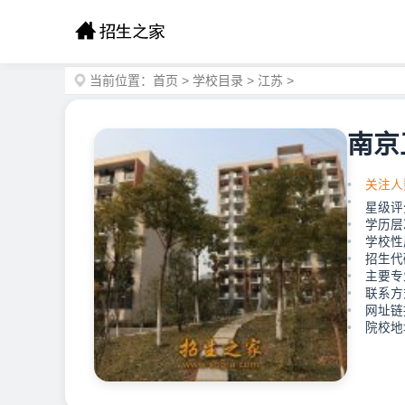
当前位置：
首页
>
学校目录
>
江苏
>
南京
关注人
星级评
学历层
学校性
招生代
主要专
联系方式
网址链接：
院校地