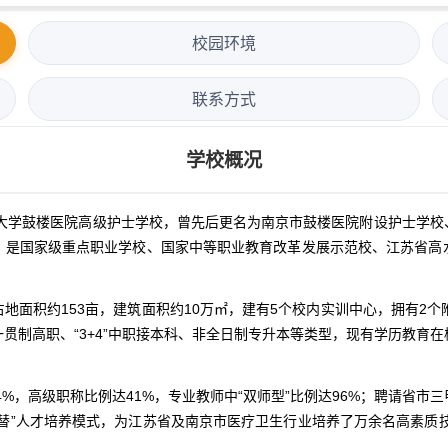
校园环境
联系方式
学校概况
陵大学鼓楼医院高级护士学校，曾先后更名为南京市鼓楼医院附设护士学
，是国家级重点职业学校、国家中等职业教育改革发展示范校、江苏省高
地面积约153亩，建筑面积约10万㎡，建有5个校内实训中心，拥有2个
制高职、“3+4”中职接本科、非全日制专升本等类型，现有学历教育在校
4%，高级职称比例达41%，专业教师中“双师型”比例达96%；聘请省
替”人才培养模式，为江苏省及南京市医疗卫生行业培养了万余名高素质技