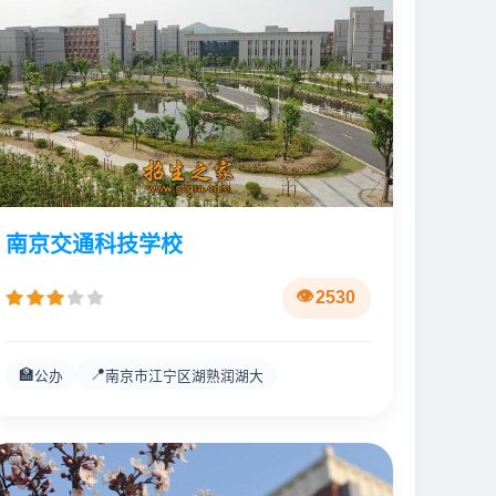
南京交通科技学校
2530
🏫
📍
公办
南京市江宁区湖熟润湖大