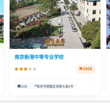
南京新港中等专业学校
2606
🏫
📍
公办
南京市栖霞区尧新大道1号