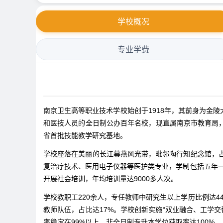
学校概况
专业学费
南京卫生高等职业技术学校始创于1918年，其前身为金
和医技人员的全日制公办百年名校，现直属南京市教育局
省首批技能教学研究基地。
学校座落在美丽的长江幕燕风光带，毗邻陶行知纪念馆，占
复治疗技术、医用电子仪器等医护类专业，学制包括五年一贯
开展社会培训，年均培训量达9000多人次。
学校教职工220余人，专任教师中研究生以上学历比例达4
教师队伍，占比达17%。学校创新实施“双业融合、工学交
率稳定在99%以上，非全日制专升本学位获取率达100%。