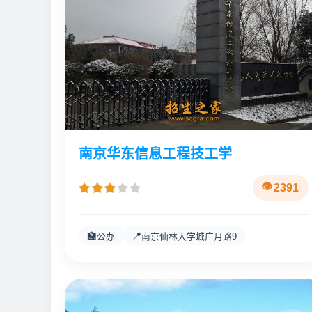
南京华东信息工程技工学
2391
🏫
📍
公办
南京仙林大学城广月路9