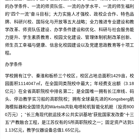
的办学条件、一流的师资队伍、一流的办学水平、一流的师生福利
的“四个一流”奋斗目标；大力实施人才强校、政校企合作、特色品
牌、科研兴校、国际化与开放等五大战略；全力推进专业建设和教
学改革、师资队伍建设、办学条件建设和优化、科研与社会服务能
力提升、学生素质教育、校园文化建设、管理体制机制改革创新、
师生员工幸福与健康、信息化校园建设以及党建思政教育等十项工
程。
办学条件
学校拥有江宁、秦淮和板桥三个校区，校区占地总面积1429亩，校
园面积1114047㎡，在全国同类院校中最大；年经费支出额（3.18
亿元）在全省高职院校中排名第二；是全国唯一拥有长江岸线、码
头、停泊教学实习船的高职院校；拥有全球最先进的Kongsberg航
海模拟器和全国领先的Wärtsilä共轨电喷轮机智能化机舱（投资800
0万元）；“长三角现代航运技术公共实训基地”获批国家发改委“十三
五”产教融合工程，是江苏仅有的5所高职院校之一；固定资产达到1
1.13亿元，教学仪器设备总值1.65亿元。