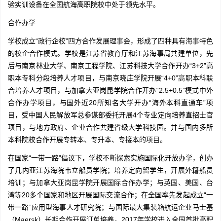
验实训设备在全国航海高职院校中处于领先水平。
合作办学
学校成立“政行企校”四方合作发展理事会，形成了四种具有海事特色
的校企合作模式。学校是江苏省教育厅和江苏海事局共建单位，先
后与南京林业大学、南京工程学院、江苏科技大学合作开办“3+2”高
职本专科分段培养人才项目，与南京晓庄学院开展“4+0”高职本科联
合培养人才项目，与加拿大亚岗昆学院合作开办“2.5+0.5”模式中外
合作办学项目，与国外近20所知名大学开办“海外本科直通车”项
目，受中国人民解放军总参谋部委托开展4个专业定向培养直招士官
项目，与地方政府、企业合作共建省级大学科技园。并与国内多所
本科院校合作开展专转本、专升本、专接本的项目。
在国家“一带一路”倡议下，学校不断探索实施国际化开放办学，创办
了几内亚江苏海院韦立船员学院；培养定向留学生，开展外籍船员
培训；与加拿大亚岗昆学院开展国际合作办学；与英国、美国、台
湾等20多个国家和地区开展国际交流合作；在全国率先发起成立“一
带一路”应用型海事人才研究院；与国际最大集装箱航运企业马士基
（Maersk）长期合作开展订单培养。2017年学校进入全国首批高职