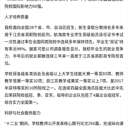
院校国际影响力50强。
人才培养质量
我校面向全国28个省、市、自治区招生，新生录取分数排名多年来
居于江苏省高职院校前列，航海类专业学生高级船员适任证书考试
一次性通过率在全国同类院校中连续多年保持领先，毕业生“双证”持
有率近98%。据麦可思公司调查报告显示，我校毕业生的就业竞争
力、半年后的就业薪酬连续三年来一直居于江苏省高职高专院校首
位。
学校获各级各类协会及省级以上大学生技能大赛一等奖83项、教师
教学竞赛一等奖32项；获江苏教学成果奖一等奖以上7项，是2017
年获特等奖的10所院校之一。在连续四届全国海员技能大比武中先
后荣获院校组冠、季、亚军，指导的企业队包揽了4届企业组冠军，
综合实力全国第一。
科研与社会服务能力
“十二五”期间，学校教师公开发表核心期刊论文256篇，完成纵向课