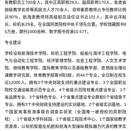
有教职员工700余人，其中正高职称28人、副高职称170人，各类省
部级教学名师等高层次人才70余人，双师素质教师占专任教师比例
达90％，航海类教师持高级船员适任证书近101人，其中远洋船
长、轮机长29名，在全国同类院校中处于领先位置。学校馆藏图书8
5万册，期刊1000余种、数字图书资源10.57T。
专业建设
学校设有航海技术学院、轮机工程学院、船舶与海洋工程学院、电
气与自动化工程学院、经济管理学院、信息工程学院、人文艺术学
院、继续教育学院、国际教育学院以及基础教学部、思想政治理论
课教学研究部、体育教学部等9院3部，共44个专业，全日制在校生
近12000人。拥有3个中央财政支持的重点建设专业、3个全国职业
院校交通运输类示范专业点、4个省级示范院校重点建设专业、1个
省品牌专业、3个省特色专业、4个省重点建设专业群和5个省级骨干
专业。拥有3个中央财政支持建设的实训基地、2个省级实训基地、1
个国家海事局海事联合调查实验室（全国唯一被授权的高职院
校）、1个省级大学科技园、1个省级工程技术中心、1个国家级教学
资源库，以轮机智能化机舱和航海大型操纵模拟器为代表的教学实