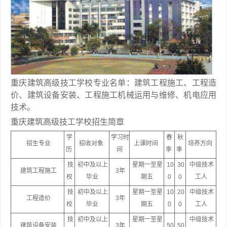
重庆建筑高级技工学校专业名单：建筑工程施工、工程造
价、建筑设备安装、工程施工机械运用与维修、机电应用
技术。
重庆建筑高级技工学校招生简章
学
学习时
春
秋
招生专业
招收对象
上课时间
培养方向
历
间
季
季
技
初中及以上
星期一至星
10
30
中级技术
建筑工程施工
3年
校
毕业
期五
0
0
工人
技
初中及以上
星期一至星
10
20
中级技术
工程造价
3年
校
毕业
期五
0
0
工人
技
初中及以上
星期一至星
中级技术
建筑设备安装
3年
50
50