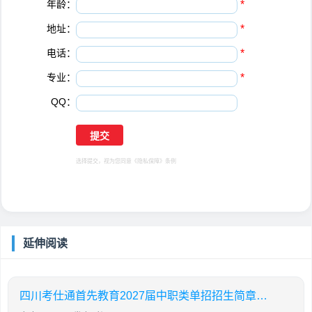
年龄：
*
地址：
*
电话：
*
专业：
*
QQ：
选择提交，视为您同意
《隐私保障》
条例
延伸阅读
四川考仕通首先教育2027届中职类单招招生简章（语数外+中职专业技能）