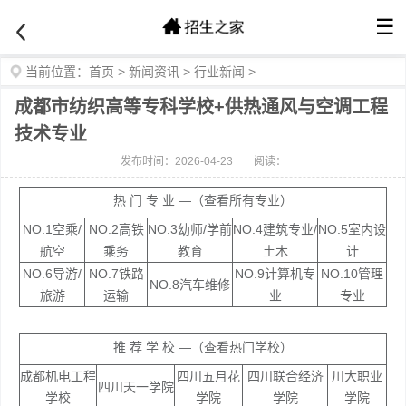
☰
当前位置：
首页
>
新闻资讯
>
行业新闻
>
成都市纺织高等专科学校+供热通风与空调工程
技术专业
发布时间：2026-04-23
阅读：
热 门 专 业 —（查看所有专业）
NO.1空乘/
NO.2高铁
NO.3幼师/学前
NO.4建筑专业/
NO.5室内设
航空
乘务
教育
土木
计
NO.6导游/
NO.7铁路
NO.9计算机专
NO.10管理
NO.8汽车维修
旅游
运输
业
专业
推 荐 学 校 —（查看热门学校）
成都机电工程
四川五月花
四川联合经济
川大职业
四川天一学院
学校
学院
学院
学院