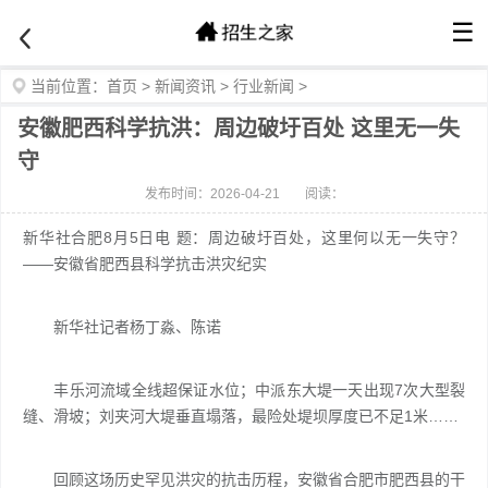
☰
当前位置：
首页
>
新闻资讯
>
行业新闻
>
安徽肥西科学抗洪：周边破圩百处 这里无一失
守
发布时间：2026-04-21
阅读：
新华社合肥8月5日电 题：周边破圩百处，这里何以无一失守？
——安徽省肥西县科学抗击洪灾纪实
新华社记者杨丁淼、陈诺
丰乐河流域全线超保证水位；中派东大堤一天出现7次大型裂
缝、滑坡；刘夹河大堤垂直塌落，最险处堤坝厚度已不足1米……
回顾这场历史罕见洪灾的抗击历程，安徽省合肥市肥西县的干