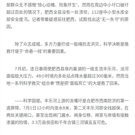
部群众无不感慨“惊心动魄、险象环生”，然而在周边中小圩口破圩
超过百处的情况下，肥西全县没有一处溃坝，112座中小型水库全
部安全度汛。记者带着疑惑前往肥西，试图找出这“无一失守”的原
因。
除了众志成城，多方力量拧成一股绳抗击洪灾，科学决断是挽
救圩堤于“命悬一线”的重要因素。
7月初，连日暴雨使肥西县境内巢湖的一级支流丰乐河、派河
面临极大压力，48小时境内多处站点降水量超过300毫米，然而当
地一系列科学救灾“组合拳”愣是把“面临死亡”的大堤救了回来。
——科学固堤。丰乐河上游的龙嘴圩是合肥市西南防洪的第一
道屏障，7月1日12小时内涨水8米，第二天丰乐河即全线超保，在
两处关键闸口，甚至出现闸门漏水、闸身位移、闸室与岸墙有接触
渗漏的险情，3.3万亩良田和千年古镇三河镇岌岌可危。