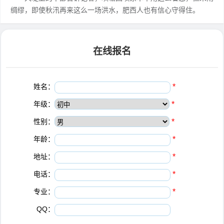
绸缪，即使秋汛再来这么一场洪水，肥西人也有信心守得住。
在线报名
姓名：
*
年级：
*
性别：
*
年龄：
*
地址：
*
电话：
*
专业：
*
QQ：