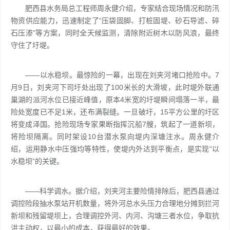
肥西县水务局总工程师周永健介绍，专家结合现场情况和防汛
物资供应能力，迅速制定了“压袋固脚、打桩固堤、砂石导滤、碎
石压渗”等方案，同时全天候监测，清除附近树木以防风浪，最终
守住了圩堤。
——以水稳坝。最惊险的一幕，出现在刘夹河堵口抢险中。7
月9日，刘夹河下司圩处出现了100米长的大滑坡，此时堤外联通
巢湖的派河水位已接近峰值，原本4米宽的圩堤瞬间塌落一半，最
险处宽度已不足1米，还布满裂缝。一旦破圩，15平方公里的圩区
将变成泽国。抢险现场专家果断指挥沉船7艘，筑起了一道新坝，
将险坝隔离。同时架设10台潜水泵向堤内深塘注水。周永健介
绍，运用静水中压强均等特性，使堤内外达到平衡点，是实现“以
水稳坝”的关键。
——科学调水。据介绍，刘夹河主要险情排除后，肥西县通过
调控险段抽水泵站开机数量，将外河总水头压力合理地分摊到拦河
新坝和残留堤坝上，合理调控外河、内河、沟塘三者水位，争取抗
洪主动权，以最小的成本，获得最好的效果。