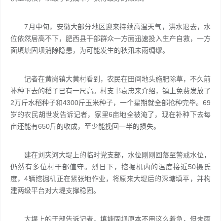
7月中旬，安徽大部分地区迎来持续高温天气，洪水退去，水
位依然居高不下，肥西县干部群众一方面迅速投入生产自救，一方
面填塘固坝消除隐患，为可能发生的秋汛未雨绸缪。
记者在黄岗镇大黄村看到，农民在田间地头施肥除草，不久前
补种下去的稻子已有一尺高。村支书袁忠来介绍，镇上免费发放了
2万斤水稻种子和4300斤玉米种子，一个星期就全部抢种完毕。69
岁的农民胡世发告诉记者，家里6亩地全被淹了，现在补种下去每
亩还能有650斤的收成，至少能挽回一半的损失。
建在刘夹河大堤上的临时党支部，水位刚刚回落至警戒水位，
仍然有多位村干部值守。烈日下，挖掘机内的温度接近50摄氏
度，4辆挖掘机正在紧张地作业，将原来大堤后的深塘填平，并构
建两级平台对大堤支撑稳固。
大堤上的干部告诉记者，填塘固坝原本不用这么着急，但未雨