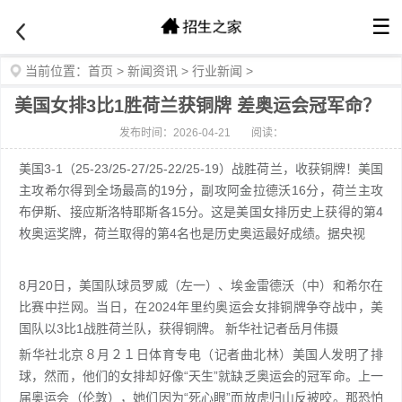
☰
当前位置：
首页
>
新闻资讯
>
行业新闻
>
美国女排3比1胜荷兰获铜牌 差奥运会冠军命？
发布时间：2026-04-21
阅读：
美国3-1（25-23/25-27/25-22/25-19）战胜荷兰，收获铜牌！美国
主攻希尔得到全场最高的19分，副攻阿金拉德沃16分，荷兰主攻
布伊斯、接应斯洛特耶斯各15分。这是美国女排历史上获得的第4
枚奥运奖牌，荷兰取得的第4名也是历史奥运最好成绩。据央视
8月20日，美国队球员罗威（左一）、埃金雷德沃（中）和希尔在
比赛中拦网。当日，在2024年里约奥运会女排铜牌争夺战中，美
国队以3比1战胜荷兰队，获得铜牌。 新华社记者岳月伟摄
新华社北京８月２１日体育专电（记者曲北林）美国人发明了排
球，然而，他们的女排却好像“天生”就缺乏奥运会的冠军命。上一
届奥运会（伦敦），她们因为“死心眼”而放虎归山反被咬。那恐怕