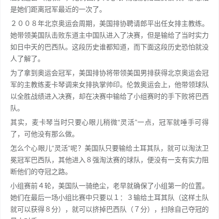
是她们距离冠军最近的一次了。
２００８年北京奥运会周期，美国排协聘请郎平出任女排主教练。
她带领美国队击败东道主中国队进入了决赛，但是输给了当时实力
如日中天的巴西队。这段历史谁都知道，而下面这段历史恐怕就没
人了解了。
为了拿到奥运会冠军，美国排协将带领美国男排获得北京奥运会冠
军的主教练麦卡琴调来女排执掌帅印。伦敦奥运会上，他带领球队
以全胜战绩进入决赛，却在决赛中输给了小组赛时的手下败将巴西
队。
其实，麦卡琴当时只要心眼儿稍微“灵活”一点，冠军就唾手可得
了，可他没有那么做。
怎么个心眼儿“灵活”呢？美国队只要输给土耳其队，就可以淘汰卫
冕冠军巴西队，其他进入８强淘汰赛的球队，便没有一支有实力阻
断他们的夺冠之路。
小组赛前４轮，美国队一骑绝尘，老早就确保了小组第一的位置。
她们在最后一场小组比赛中只要以１：３输给土耳其队（这样土队
就可以获得８分），就可以挤掉巴西队（７分），扫除自己夺冠的