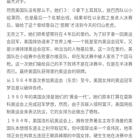
最大对手。
然而美国队没有那么干。她们３：０拿下土耳其队，放巴西队以小
组第四、也是最后一个名额出线，结果却在以全胜之身进入决赛
后，输给了这个曾经靠自己“恩赐”才活到今天的归山老虎。
无奈之下，她们把希望寄托在４年后的里约。为了好歹拿一回奥运
会冠军，美国排协请来了世界上唯一一个既是室内奥运会冠军，又
是沙滩排球奥运会冠军，响当当的人物基拉里。这一次在里约，美
国队在小组赛中击败塞尔维亚队，却在淘汰赛中被人家杀了个回马
枪。这一次她们输给自己的手下败将不是在决赛中，仅是在半决赛
而已。最终美国队获得里约奥运会的铜牌。
从１９６４年首次参加奥运会（东京）至今，美国女排的奥运冠军
梦总是以破碎告终。
１９８０年的美国女排是她们的“黄金一代”。她们原本打算在莫斯
科奥运会上完成冠军梦想，然而，由于苏联入侵阿富汗，美国用抵
制奥运会来表达抗议，它的女排为此做出了牺牲。
１９８４年，美国洛杉矶奥运会上，拥有世界著名主攻手海曼的美
国队本想借东道主之利夺取冠军。但中国冒出来一个袁伟民，他率
领正处在构筑五连冠王朝高峰期的中国女排，硬生生地在决赛中击