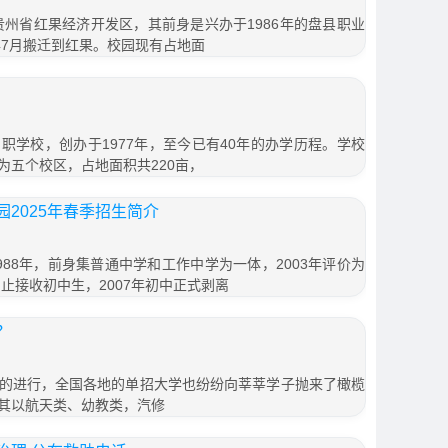
贵州省红果经济开发区，其前身是兴办于1986年的盘县职业
年7月搬迁到红果。校园现有占地面
职学校，创办于1977年，至今已有40年的办学历程。学校
为五个校区，占地面积共220亩，
2025年春季招生简介
88年，前身集普通中学和工作中学为一体，2003年评价为
中止接收初中生，2007年初中正式剥离
？
的进行，全国各地的单招大学也纷纷向莘莘学子抛来了橄榄
其以航天类、幼教类，汽修