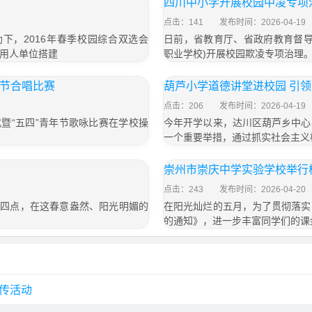
四川中小学开展校园中凌专项
点击：141
发布时间：2026-04-19
协助下，2016年春季校园综合双选会
日前，省教育厅、省政府教育督导
用人单位搭建
职业学校)开展校园欺凌专项治理
年节合唱比赛
葫芦小学道德讲堂进校园 引
点击：206
发布时间：2026-04-19
式暨“五四”青年节歌咏比赛在学校操
今年开学以来，达川区葫芦乡中心
一个重要举措，通过抓实社会主义
崇州市崇庆中学实验学校举行
点击：243
发布时间：2026-04-20
下午四点，在这春意盎然、阳光明媚的
在阳光灿烂的五月，为了贯彻落实
的通知》，进一步丰富同学们的课
宣传活动