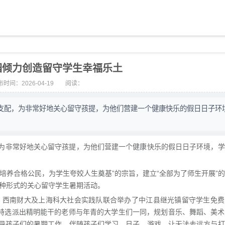
园倾力创造留守学生幸福乐土
时间：2026-04-19
阅读：
%支配，为非常好地关心留守孩提，为他们营建一个健康快乐的假日日子环
，为非常好地关心留守孩提，为他们营建一个健康快乐的假日日子环境，
培养合格公民，为学生夸姣人生奠基”的宗旨，建立“全部为了师生开展”
多种形式的关心留守学生暑期活动。
团、西南财大及上海科大社会实践队联合举办了中江县继光镇留守学生免
校特选派出精明能干的老师与年青的大学生们一同，规划音乐、舞蹈、美
导孩子们的暑期工作，伴随孩子们学习、日子、游戏，让无法去远方与打