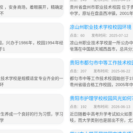
点击：249
发布时间：2026-04-19
校 ，安身商场，着眼展开，精确定
贵州省盘州市职业技术校园 位于
不
中学，原址在盘县西冲镇，2001
凉山州职业技术学校校园环境
点击：60
发布时间：2025-07-12
兴办于1986年，校园1994年经
凉山州职业技术学校是一所公办中
于1
坐落在中国航天城西昌市，总共分
贵阳市都匀市中等工作技术校园
点击：207
发布时间：2025-06-22
业技术学校是规模适宜专业齐全的一
都匀市中等工作技术校园始创于19
环
贵州省级合格工作校园，2005年
贵阳市护理学校校园风光如何
点击：192
发布时间：2026-06-13
学生养成一个良好的行为习惯，学习
近日随着中高考升学考试如火如荼
学
枝，而大学类别也是层出不穷，尤