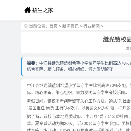
当前位置：
首页
>
新闻资讯
>
行业新闻
>
继光镇校
发布
摘要：
中江县继光镇蓝剑希望小学留守学生比例高达70
结合实际，精心预备、细心组织，倾力发明留守
中江县继光镇蓝剑希望小学留守学生比例高达70%支配
际，精心预备、细心组织，倾力发明留守学生夸姣乐园。
暑假日间，该校不断创新留守关心工作方法，遵从“为社会
“爱国担任 尚勇 正行”为校训，以英豪文化为引领，打开
据了解，该校与本地党委政府、中江县“爱﹢1”公益社
营。夏令营活动为期20天，近200名留守学生参加。学
体育等训练活动，组织打开各种寓教于乐的游戏活动，教