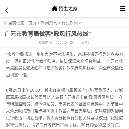
☰
当前位置：
首页
>
新闻资讯
>
行业新闻
>
广元市教育局做客“政风行风热线”
发布时间：2026-04-24
阅读：
“市教学局将进一步加大对不合法招生、违规补课等行为的查办力
度，保护正常教学教学秩序，依法保证大众切身利益。”广元市教
学局副局长赖永红在《阳光政务》政风行风热线中，向全市公民做
出揭露许诺。
8月25日上午10:00，赖永红带领市局机关有些科室负责人、市城
区直属校园校长代表等15人做客广元播送电台“政风行风热线”，在
市特邀监察员、媒体评论员、市民代表的监督与点评中，对节目中
大众反映的热门难点疑问逐个作答。节目完毕后，该局庚即对疑问
进行收拾，树立台账，将职责分化执行到相关科室及校园，纪检监
察督促执行，请求三日内做出书面回复，30日内必须整改到位，