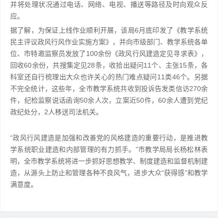
并将处理状况通过电话、网络、电视、播送等路径及时向观众反
应。
据了解，为保证上线作业顺利开展，该局6月底印发了《教学系统
民主评议政风行风作业实施方案》，并向市级部门、教学系统各单
位、市特邀监察员发放了100余份《政风行风建造定见寻求表》，
回收60余份，共搜集定见28条，收拾出疑问11个、主张15条，各
科室还自行梳理出大众也许关心的热门难点疑问11类46个。另据
不完全统计，这些年，全市教学系统共收到投诉告发类信访270余
件，纪检监察说话函询50余人次，立案近50件，60余人遭到党纪
政纪处分，2人移送司法机关。
“政风行风建造是加强和改善党的风格建造的重要行动，是推进教
学系统职业建造和内部管理的有力抓手。”市教学局局长杨松林表
明，全市教学系统将进一步抓好思想教学、制度建造和监督机制建
造，从源头上防止和管理各种不良风气，进步大众“获得感”和教学
满意度。