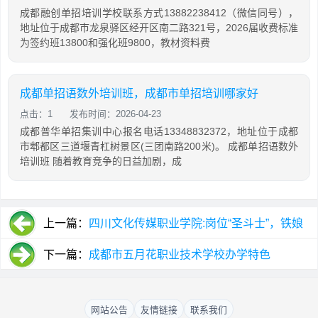
成都融创单招培训学校联系方式13882238412（微信同号），
地址位于成都市龙泉驿区经开区南二路321号，2026届收费标准
为签约班13800和强化班9800，教材资料费
成都单招语数外培训班，成都市单招培训哪家好
点击：1
发布时间：2026-04-23
成都普华单招集训中心报名电话13348832372，地址位于成都
市郫都区三道堰青杠树景区(三团南路200米)。 成都单招语数外
培训班 随着教育竞争的日益加剧，成
上一篇：
四川文化传媒职业学院:岗位“圣斗士”，铁娘
子的辅导员情结
下一篇：
成都市五月花职业技术学校办学特色
网站公告
友情链接
联系我们