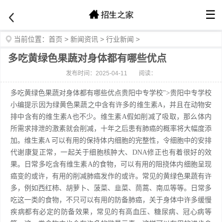
☰
当前位置：
首页
>
新闻资讯
>
行业新闻
>
多吃黄绿色果蔬对身体都有哪些优点
发布时间：2025-04-11
阅读：
多吃黄绿色果蔬对身体都有哪些优点贵阳中专学校">贵阳中专学校
小编提示因为绿黄色果蔬之中含有许多的维生素A，并且在动物安
排中含有的维生素A也不少。维生素A假如削减了吸取，那么体内
所需求排泄的激素就会削减，十年之后患有肺癌的概率将大幅度添
加。维生素A 可以有用的保持体内细胞的完整性，令细胞中的安排
代谢康复正常，一起关于细胞核肿大、DNA修正也有着很好的效
果。日常多吃含有维生素A的食物，可以有用的阻挠体内细胞呈现
癌变的或许，有用的削减肺癌发作的或许。常见的黄绿色果蔬有许
多，例如西红柿、胡萝卜、菠菜、韭菜、茼蒿、南瓜等等。日常多
吃这一类的食物，不只可以有用的防备肺癌，关于身体中许多缓慢
疾病都有必定的防备效果，常见的有高血压、糖尿病、冠心病等