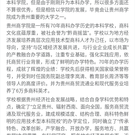
本科学院，但是由于刚刚升为本科办学，所以很多方面还
不算很优秀，但是相信以学院的发展，毕竟会让贵州商学
院成为贵州重要的大学之一。
贵州商学院是一所有70年商科办学历史的本科学校，商科
文化底蕴厚重，被社会誉为“黔商摇篮”。学校以为地方经
济发展培养高层次应用技术型商科人才为己任，以市场为
导向，坚持“与区域经济发展共进，与行业企业成长共赢”
的产教融合办学道路，注重专业基础，强化实践应用，依
托商贸行业背景，形成了鲜明的办学特色。70年的办学历
程，成就了辉煌的业绩：学校先后获得相关国家级荣誉称
号，并受到时任国务院副总理李岚清、教育部长周济等等
领导人的高度评价。并为贵州商贸流通业和现代服务业培
养了6万多商科英才。
学校根据贵州经济社会发展战略，结合自身学科优势和特
点，确定了“立足贵州、辐射西南、面向全国，服务商贸流
通及现代服务业，建成规模适度、结构合理、商科特色鲜
明的应用技术型本科院校”的办学定位，同时确立了“传承
特色、改革创新，产学融合、开放办学，服务地方、共赢