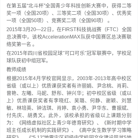
在第五届“北斗杯”全国青少年科技创新大赛中，获得二等
奖一项（全国20项）、三等奖二项（全国30项）、优秀奖
一项（全国50项）、竞赛奖二项（全国90项） 。
2015年3月20—22日，在FIRST科技挑战赛（FTC）全国
总决赛中，该校AccelerationMAX队获中国赛区总决赛联
络奖第一名 。
在2015年四川省校园足球"可口可乐"冠军联赛中，学校足
球队获初中组冠军。
教师成绩
根据2015年4月学校官网显示，2003年-2013年高中校区
省级（或以上）优质课获奖者有许丽娟、尹念桃、肖莉、
曾艳、左曦、马妮、舒彤、钟兴华；初中校区省级（或以
上）优质课获奖者有李晓红、吴璐、何静、谢颖、刘慧
敏、林培英、钟洁琪、肖婷、袁小勇、尹华东、曹振斌、
付先庆、胡勇文。此外，该校承担的省级以上课题分别
为：《网络虚拟社区上青少年德育研究》、《新时期中学
班主任成长机制的实践研究》、《高中女生数学学习策略
研究》、《“5.12”地震灾区初级中学校园文化建设现状5地