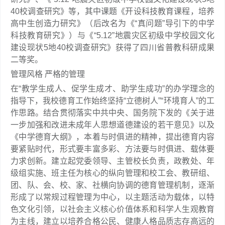
40校调查研究》等，其中课题《开设科技教育课程，培养
高中生创造力研究》（后改名为《“真问题”导引下的中学
科技教育研究》）与《“5.12”地震灾区初级中学校园文化
建设现状5地40校调查研究》获得了四川省普教科研成果
二等奖。
管理风格 严格的管理
在“教学生成人、促学生成才、助学生成功”的办学理念的
指导下，我校德育工作始终坚持“立德树人”“环境育人”的工
作思路。结合贯彻落实中共中央、国务院下发的《关于进
一步加强和改进未成年人思想道德建设的若干意见》以及
《中学德育大纲》，本着与时俱进的精神，提出德育内容
要紧贴时代，形式要丰富多彩、方法要与时俱进、载体要
力求创新。建立起党委领导、主管校长负责，政教处、年
级组实施、班主任为核心的纵向管理和校工会、教研组、
团、队、会、校、家、社横向协调的德育管理机制，逐渐
形成了以常规过程管理为中心，以主题活动为载体，以特
色文化引领，以社会主义核心价值体系和科学人生观教育
为主线，建立以培养合格公民、健康人格品质志存高远的