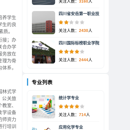
关注人数：
3160
人
四川省安岳第一职业技
培养学生
学生的良
关注人数：
2430
人
素质。
衔接；办
四川国际标榜职业学院
联合办学
服务放在
关注人数：
2444
人
管理为骨
构体系，
专业列表
园林式学
统计学专业
、公关旅
个教室、
教学设备
关注人数：
714
人
的师资力
进行培训
应用化学专业