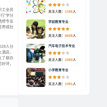
职工全员
关注人数：
1166
人
行“学分
选修专业
学前教育专业
培养成社
关注人数：
6608
人
汽车电子技术专业
28人分
大酒店、
立了联办
关注人数：
1000
人
的好评，
小学教育专业
关注人数：
1491
人