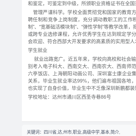
和鉴定，可鉴定到中级，所颁职业资格证书在全国
管理严谨科学。学校全面贯彻党和国家的教育方
聘任制和竞争上岗制度，充分调动教职工的工作
制”、“宽基础活模块制”、“弹性学制”等教学改
或跨专业选修课程，允许优秀学生在达到规定学
会欢迎、符合西部大开发要求的高素质的实用型人
学生就业
就业出路宽广。近五年来，学校向高校和社会输送了
别考入电子科大、西南交大、西南农大、西南师
六亭饭店、上海朝阳动画公司、深圳富士康企业集
关系，毕业生就业率达99%，他们遍布祖国各地
也实现了自身价值，毕业生中不乏像深圳新鹏都装
学校地址：达州市通川区西圣寺巷86号
关键词：
四川省,达,州市,职业,高级中学,基本,简介,