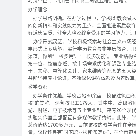
考试单位”、“四川省下岗职工再就业培训基地”。
办学理念
办学思路明确。在办学过程中，学校以“教会做人
的创新精神和实践能力为重点，全面推进素质教育。
好道德品质、健全人格及终身受用的学习能力、适
办学形式灵活。学校积极探索与社会主义市场经
学形式上多功能，实行学历教育与非学历教育、
渠道，做到“一校多用”、“一校多功能”。 专业
第一位，按需办班、按市场需求优化和调整专业
干，文秘、电算化会计、家电维修等配套的五大
并能坚持专业论证，不断深化课程体系及内容改革
教学资源
办学条件优越。学校占地80余亩，校舍建筑面积5
校”的美称。现有教职工179人，其中中、高级教
游、财经、电子技术等五个专业部。建有26个现
实验实作室全部配置有多媒体教学终端。此外，
总价值达1700多万元，目前该校的教学条件在
量，该校还建有“国家职业技能鉴定站”，在全市