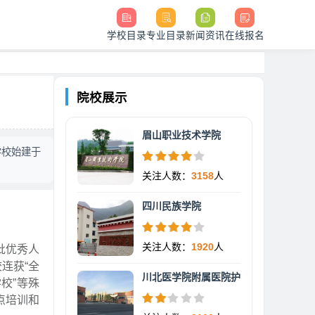
学校目录
专业目录
新闻资讯
在线报名
院校展示
眉山职业技术学院
学校始建于
关注人数：
3158
人
四川民族学院
关注人数：
1920
人
批优秀人
连获“全
川北医学院附属医院护
校”等殊
点培训和