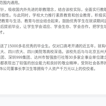
范围内通用。
针，吸收国内外先进的职教理念，结合该校实际，全面实行教
积极性。与此同时，学校大力推行素质教育和创业教育，积极实
革，把教育与生活、教育与创业结合起来，鼓励优秀学生在就读期间
分后提前毕业，让学生学会适应、学会生存、学会合作，把学生
才。
15000多名优秀的毕业生。仅对口高考开通的近五年，就有6
范大、四川农大、四川美院等高校深造。该校先后与与北京五州
团、深圳999集团、达州市智强旅行社等30多家企事业单位建
，都表现出了较强的创业能力和良好的敬业精神，受到社会各界
饰公司董事长李汉生等拥有个人资产千万元以上的佼佼者。