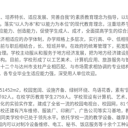
、培养特长、适应发展、完善自我”的素质教育理念为指导，以
落实“以人为本”和“以能力为本位”的现代教育理念，注重培养
应能力、创造能力，促使学生成人、成才，全面提高学生的综合
济相适应的办学体制，办学规格上多层次，实行高、中、低相
职前与职后相结合，长、短班并举。在政府的统筹管理下，拓宽
结构合理。学校主动服从和服务于地方经济发展，把为地方经济建设
结构。目前，学校形成了以工艺美术、计算机应用、旅游服务与
类十二个与达州市支柱产业相匹配、与市场需求相协调的专业结
，各专业毕业生适应能力强，深受用人单位欢迎。
1452m2，校园宽阔、设施齐备、绿树环绕、鸟语花香，素有“
师92人。在校学历教育学生2759人。学校现设有计算机、艺术
代化的实验实作室，建成了全省一流的校园电视台、校园网，81
学校还建有汽车维修、服装厂、印刷厂、广告公司等实习基地，
全国同类学校中已处于领先水平。依托学校一流的教学设备、雄厚
范围内可以对制冷设备维修、电工、秘书、饭店服务等十余个工种