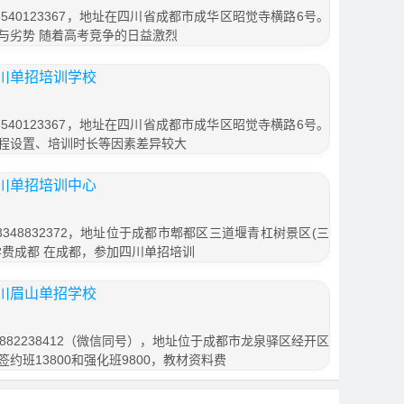
540123367，地址在四川省成都市成华区昭觉寺横路6号。
与劣势 随着高考竞争的日益激烈
川单招培训学校
540123367，地址在四川省成都市成华区昭觉寺横路6号。
程设置、培训时长等因素差异较大
川单招培训中心
348832372，地址位于成都市郫都区三道堰青杠树景区(三
班学费成都 在成都，参加四川单招培训
川眉山单招学校
882238412（微信同号），地址位于成都市龙泉驿区经开区
签约班13800和强化班9800，教材资料费