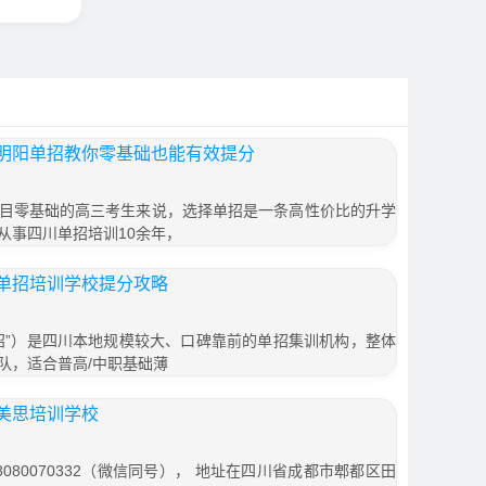
明阳单招教你零基础也能有效提分
目零基础的高三考生来说，选择单招是一条高性价比的升学
从事四川单招培训10余年，
单招培训学校提分攻略
招”）是四川本地规模较大、口碑靠前的单招集训机构，整体
队，适合普高/中职基础薄
美思培训学校
080070332（微信同号）， 地址在四川省成都市郫都区田