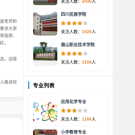
关注人数：
2430
人
四川民族学院
部是老师和
要求大家
关注人数：
1920
人
校荣我荣、
好。
眉山职业技术学院
状态，迎接
关注人数：
3158
人
入推进班
专业列表
应用化学专业
关注人数：
1166
人
小学教育专业