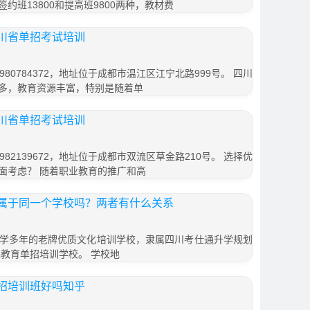
签约班13800和提高班9800两种，教材费
川省单招考试培训
80784372，地址位于成都市温江区江宁北路999号。 四川
多，教育资源丰富，特别是随着单
川省单招考试培训
82139672，地址位于成都市双流区草金路210号。 选择优
面考虑？ 随着职业教育的推广和高
属于同一个学校吗？两者有什么关系
学多年的老牌优质文化培训学校，隶属四川考仕通升学规划
先教育单招培训学校。 学校地
招培训班好吗知乎