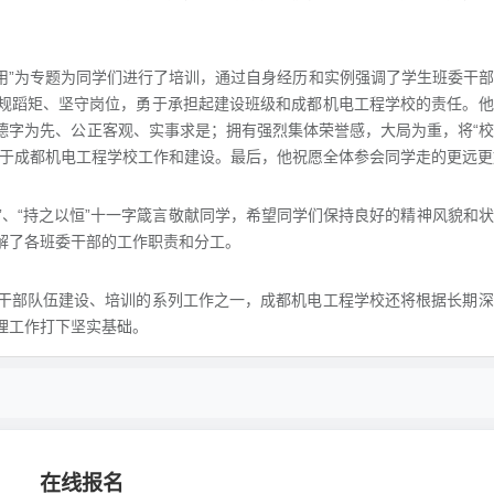
作用”为专题为同学们进行了培训，通过自身经历和实例强调了学生班委干
规蹈矩、坚守岗位，勇于承担起建设班级和成都机电工程学校的责任。他
德字为先、公正客观、实事求是；拥有强烈集体荣誉感，大局为重，将“
身于成都机电工程学校工作和建设。最后，他祝愿全体参会同学走的更远更
、拼”、“持之以恒”十一字箴言敬献同学，希望同学们保持良好的精神风貌和
解了各班委干部的工作职责和分工。
干部队伍建设、培训的系列工作之一，成都机电工程学校还将根据长期深
理工作打下坚实基础。
在线报名