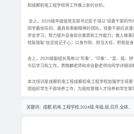
和成都机电工程学校将工作推上新的台阶。
会上，2020级年级组党支部书记彭于瑄以“班委干部的
同学最信任的、最具有奉献精神的团队，班委干部应该遵
学会学习，努力提升自身综合素质和工作能力；做人做事
校耻我耻”信念铭记于心；以身作则、担当大任，积极投
会上，2020级副组长陈彬以“形象”、“印象”、“混、挺
今后学习和工作。贾皓麟老师和余自勤老师向同学详细讲
本次培训是成都机电工程成都机电工程学校加强学生班委
团组织学生干部培养工作，为我校管理人才培养和学生管
关键词：
成都,机电,工程学校,2024级,年级,组,召开,全体,