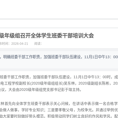
4级年级组召开全体学生班委干部培训大会
时间：2026-04-21
阅读：
，明确班委干部工作职责，加强班委干部队伍建设，11月1日中午13：0
班委干部工作职责，加强班委干部队伍建设，11月1日中午13：00时，
工程学校副校长(2020级年级组组长)吴东林，2020级副组长陈彬，20
议，大会由2020级年级组党支部书记彭于瑄主持。
吴东林首先向全体学生班委干部表示关心问候，在讲话中表示做一名合格
会做人做事，学好专业知识；三是要孝敬父母，为校争光。并通过举例优
励大家要时刻做好带头模范，积极带动同学们树立良好的作风和学风，配