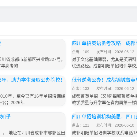
些
四川单招英语备考攻略：成都
点击：109
发布时间：2026-06-12
于四川省成都市新都区兴业路327号。
对于文化基础薄弱，尤其是英语科
每年高考的
优选路径。成都明阳单招培训学校
6年，助力学生录取公办院校！
低分逆袭公办！成都锦城菁英
点击：133
发布时间：2026-06-12
10年，至今已有16年单招培训经
成都菁英单招（又称“锦城菁英单
名；2026年
教学质量与升学率在省内属第一梯
样知乎
四川单招培训机构美思，四川
点击：121
发布时间：2026-06-10
号）， 地址在四川省成都市郫都区田
成都明阳单招培训学校联系电话18