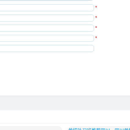
*
*
*
*