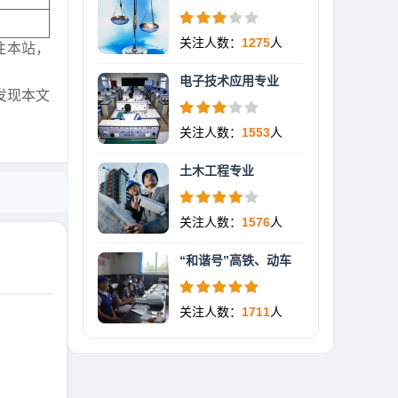
关注人数：
1275
人
注本站，
电子技术应用专业
发现本文
关注人数：
1553
人
土木工程专业
关注人数：
1576
人
“和谐号”高铁、动车
关注人数：
1711
人