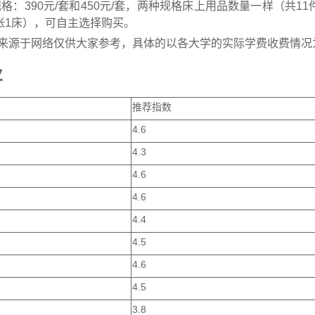
：390元/套和450元/套，两种规格床上用品数量一样（共11
帐1床），可自主选择购买。
来源于网络仅供大家参考，具体的以各大学的实际学费收费情况
业
推荐指数
4.6
4.3
4.6
4.6
4.4
4.5
4.6
4.5
3.8